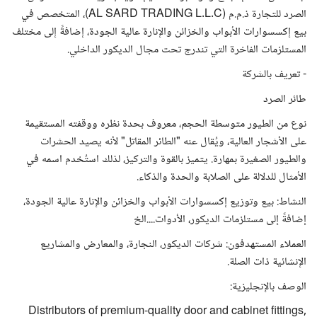
الصرد للتجارة ذ.م.م (AL SARD TRADING L.L.C)، المتخصص في
بيع إكسسوارات الأبواب والخزائن والإنارة عالية الجودة، إضافةً إلى مختلف
المستلزمات الفاخرة التي تندرج تحت مجال الديكور الداخلي.
- تعريف بالشركة
طائر الصرد
نوع من الطيور متوسطة الحجم، معروف بحدة نظره ووقفته المستقيمة
على الأشجار العالية، ويُقال عنه "الطائر المقاتل" لأنه يصيد الحشرات
والطيور الصغيرة بمهارة. يتميز بالقوة والتركيز، لذلك استُخدم اسمه في
الأمثال للدلالة على الصلابة والحدة والذكاء.
النشاط: بيع وتوزيع إكسسوارات الأبواب والخزائن والإنارة عالية الجودة،
إضافةً إلى مستلزمات الديكور، الأدوات....الخ
العملاء المستهدفون: شركات الديكور، النجارة، والمعارض والمشاريع
الإنشائية ذات الصلة.
الوصف بالإنجليزية:
Distributors of premium-quality door and cabinet fittings,