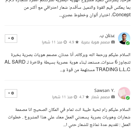
مرحبا، يشرفني تنفيذ مشروع الهوية البصرية لشركتكم الصرد للتجارة ذ.م.م
بما يعكس قيم القوة والتميز. سأقدم: شعار احترافي مع أكثر من
Concept. اختيار ألوان وخطوط عصري...
عدنان ب.
مصمم هوية بصرية
4.9
منذ 11 شهرا
السلام عليكم ورحمة الله وبركاته، أنا عدنان، مصمم هويات بصرية بخبرة
تتجاوز 6 سنوات، مستعد لبناء هوية عصرية بسيطة وفاخرة لـ AL SARD
TRADING L.L.C مستلهمة من قوة و...
Sawsan Y.
مصمم شعار
4.7
منذ 11 شهرا
السلام عليكم رام تحية طيبة انت تمام في المكان الصحيح انا مصممة
شعارات وهويات بصرية يسعدني العمل معك علي هذا المشروع . خطوات
العمل : تقديم عدة نماذج للشعار حتي ا...