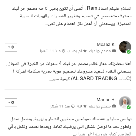
السلام عليكم استاذ Ram ، أتمنى أن تكون بخير أنا طه مصمم جرافيك
محترف متخصص في تصميم وتطوير الشعارات والهويات البصرية
المتميزة، ويسعدني أن أعمل بكل اهتمام على تص...
Moaaz K.
مصمم جرافيك
لم يحسب
منذ 11 شهرا
أهلا بحضرتك، معاز خالد, مصمم جرافيك 4 سنوات من الخبرة في المجال,
يسعدني التقدم لتنفيذ مشروعك لتصميم هوية بصرية متكاملة لشركة ا
(AL SARD TRADING L.L.C) كيفية سير...
Manar H.
مصمم جرافيك
4.9
منذ 11 شهرا
تواصل معايا و هقدملك نموذجين مبدئيين للشعار والهوية، ونفضل نعدل
ونطور لحد ما نوصل للشكل اللي يرضيك تماما، وبعدها نعتمد ونكمل باقي
العناصر. كمان هوريك إزاي هيبان...