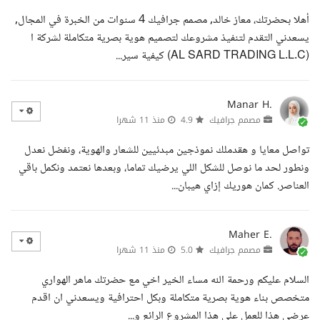
أهلا بحضرتك، معاز خالد, مصمم جرافيك 4 سنوات من الخبرة في المجال,
يسعدني التقدم لتنفيذ مشروعك لتصميم هوية بصرية متكاملة لشركة ا
(AL SARD TRADING L.L.C) كيفية سير...
Manar H.
مصمم جرافيك
4.9
منذ 11 شهرا
تواصل معايا و هقدملك نموذجين مبدئيين للشعار والهوية، ونفضل نعدل
ونطور لحد ما نوصل للشكل اللي يرضيك تماما، وبعدها نعتمد ونكمل باقي
العناصر. كمان هوريك إزاي هيبان...
Maher E.
مصمم جرافيك
5.0
منذ 11 شهرا
السلام عليكم ورحمة الله مساء الخير اخي مع حضرتك ماهر الهواري
متخصص بناء هوية بصرية متكاملة وبكل احترافية ويسعدني ان اقدم
عرضي هذا للعمل علي هذا المشروع الرائع و...