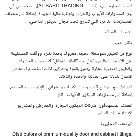
الصرد للتجارة ذ.م.م (AL SARD TRADING L.L.C)، المتخصص في
بيع إكسسوارات الأبواب والخزائن والإنارة عالية الجودة، إضافةً إلى مختلف
المستلزمات الفاخرة التي تندرج تحت مجال الديكور الداخلي.
- تعريف بالشركة
طائر الصرد
نوع من الطيور متوسطة الحجم، معروف بحدة نظره ووقفته المستقيمة
على الأشجار العالية، ويُقال عنه "الطائر المقاتل" لأنه يصيد الحشرات
والطيور الصغيرة بمهارة. يتميز بالقوة والتركيز، لذلك استُخدم اسمه في
الأمثال للدلالة على الصلابة والحدة والذكاء.
النشاط: بيع وتوزيع إكسسوارات الأبواب والخزائن والإنارة عالية الجودة،
إضافةً إلى مستلزمات الديكور، الأدوات....الخ
العملاء المستهدفون: شركات الديكور، النجارة، والمعارض والمشاريع
الإنشائية ذات الصلة.
الوصف بالإنجليزية:
Distributors of premium-quality door and cabinet fittings,