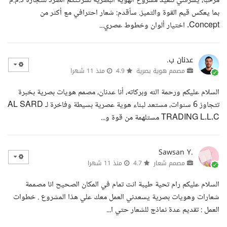
مرحبا، يشرفني تنفيذ مشروع الهوية البصرية لشركتكم الصرد للتجارة ذ.م.م
بما يعكس قيم القوة والتميز. سأقدم: شعار احترافي مع أكثر من
Concept. اختيار ألوان وخطوط عصري...
عدنان ب.
مصمم هوية بصرية
4.9
منذ 11 شهرا
السلام عليكم ورحمة الله وبركاته، أنا عدنان، مصمم هويات بصرية بخبرة
تتجاوز 6 سنوات، مستعد لبناء هوية عصرية بسيطة وفاخرة لـ AL SARD
TRADING L.L.C مستلهمة من قوة و...
Sawsan Y.
مصمم شعار
4.7
منذ 11 شهرا
السلام عليكم رام تحية طيبة انت تمام في المكان الصحيح انا مصممة
شعارات وهويات بصرية يسعدني العمل معك علي هذا المشروع . خطوات
العمل : تقديم عدة نماذج للشعار حتي ا...