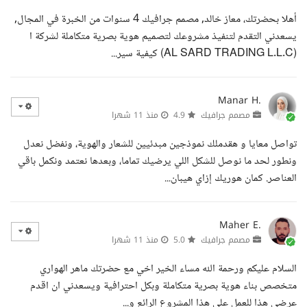
أهلا بحضرتك، معاز خالد, مصمم جرافيك 4 سنوات من الخبرة في المجال,
يسعدني التقدم لتنفيذ مشروعك لتصميم هوية بصرية متكاملة لشركة ا
(AL SARD TRADING L.L.C) كيفية سير...
Manar H.
مصمم جرافيك
4.9
منذ 11 شهرا
تواصل معايا و هقدملك نموذجين مبدئيين للشعار والهوية، ونفضل نعدل
ونطور لحد ما نوصل للشكل اللي يرضيك تماما، وبعدها نعتمد ونكمل باقي
العناصر. كمان هوريك إزاي هيبان...
Maher E.
مصمم جرافيك
5.0
منذ 11 شهرا
السلام عليكم ورحمة الله مساء الخير اخي مع حضرتك ماهر الهواري
متخصص بناء هوية بصرية متكاملة وبكل احترافية ويسعدني ان اقدم
عرضي هذا للعمل علي هذا المشروع الرائع و...