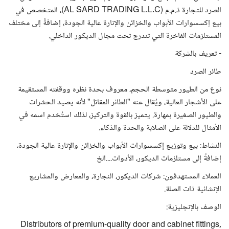
الصرد للتجارة ذ.م.م (AL SARD TRADING L.L.C)، المتخصص في
بيع إكسسوارات الأبواب والخزائن والإنارة عالية الجودة، إضافةً إلى مختلف
المستلزمات الفاخرة التي تندرج تحت مجال الديكور الداخلي.
- تعريف بالشركة
طائر الصرد
نوع من الطيور متوسطة الحجم، معروف بحدة نظره ووقفته المستقيمة
على الأشجار العالية، ويُقال عنه "الطائر المقاتل" لأنه يصيد الحشرات
والطيور الصغيرة بمهارة. يتميز بالقوة والتركيز، لذلك استُخدم اسمه في
الأمثال للدلالة على الصلابة والحدة والذكاء.
النشاط: بيع وتوزيع إكسسوارات الأبواب والخزائن والإنارة عالية الجودة،
إضافةً إلى مستلزمات الديكور، الأدوات....الخ
العملاء المستهدفون: شركات الديكور، النجارة، والمعارض والمشاريع
الإنشائية ذات الصلة.
الوصف بالإنجليزية:
Distributors of premium-quality door and cabinet fittings,