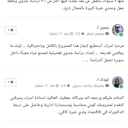
منها ٥ سنوات بالعمل عن بعد عملت فيها أكثر من ٣٠٠ دراسة جدوى وخطه
عمل وعندي خبرة كبيرة بالمجال ،ارج...
حسن ا.
مصمم شعار
5.0
منذ 11 شهرا
مرحبا اسراء. أستطيع إنجاز هذا المشروع بالكامل وباحترافية. ... إليك ما
يمكنني تقديمه: ... إعداد دراسة جدوى تفصيلية لمصنع مياه معبأة داخل
سوريا تشمل الدراسة: ... ...
غيداء ا.
مشرفة دراسات جدوى
4.9
منذ 11 شهرا
السلام عليكم ورحمه الله وبركاته يعطيك العافيه استاذة اسراء يشرفني
التقدم لمشروعك كوني محاسبة ومستشارة ادارية وحاصل على درجة
الدكتوراه في الاقتصاد ولدي خبرة كافي...