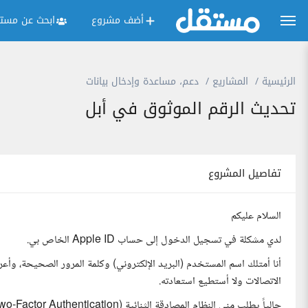
أضف مشروع
ابحث عن مستق
الرئيسية
المشاريع
دعم، مساعدة وإدخال بيانات
تحديث الرقم الموثوق في أبل
تفاصيل المشروع
السلام عليكم
لدي مشكلة في تسجيل الدخول إلى حساب Apple ID الخاص بي.
أنا أمتلك اسم المستخدم (البريد الإلكتروني) وكلمة المرور الصحيحة، وأعر
الاتصالات ولا أستطيع استعادته.
حالياً يطلب مني النظام المصادقة الثنائية (Two-Factor Authentication) ولا أستطيع استقبال رمز التحقق على الرقم القديم.