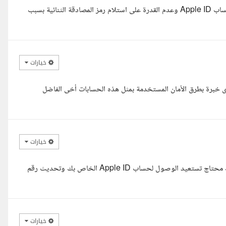
السلام عليكم، اطلعت على طلبك بخصوص مشكلة تسجيل الدخول إلى حساب Apple ID وعدم القدرة على استلام رمز المصادقة الثنائية بسبب
خيارات
يكم معك أخوك محمد خبرة بأنظمة أبل و حسابات iCloud ,ولدى خبرة بطرق الأمان المستخدمة بمثل هذه الحسابات أخى الفاضل
خيارات
السلام عليكم أ. عبدالحكيم، اطلعت على تفاصيل مشكلتك وفاهم تماما إنك محتاج تستعيد الوصول لحساب Apple ID الخاص بك وتحديث رقم
خيارات