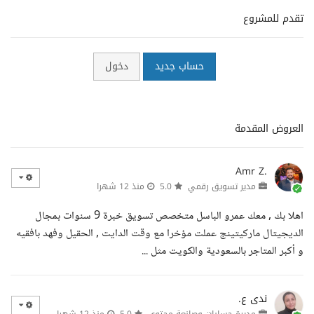
تقدم للمشروع
حساب جديد
دخول
العروض المقدمة
Amr Z.
مدير تسويق رقمي
5.0
منذ 12 شهرا
اهلا بك , معك عمرو الباسل متخصص تسويق خبرة 9 سنوات بمجال
الديجيتال ماركيتينج عملت مؤخرا مع وقت الدايت , الحقيل وفهد بافقيه
و أكبر المتاجر بالسعودية والكويت مثل ...
ندى ع.
مديرة حسابات وصانعة محتوى
5.0
منذ 12 شهرا