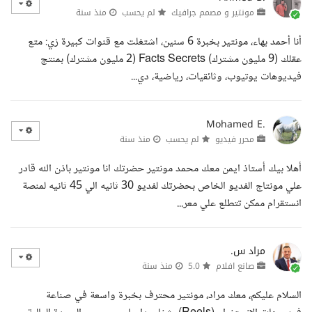
مونتير و مصمم جرافيك
لم يحسب
منذ سنة
أنا أحمد بهاء، مونتير بخبرة 6 سنين، اشتغلت مع قنوات كبيرة زي: متع
عقلك (9 مليون مشترك) Facts Secrets (2 مليون مشترك) بمنتج
فيديوهات يوتيوب، وثائقيات، رياضية، دي...
Mohamed E.
محرر فيديو
لم يحسب
منذ سنة
أهلا بيك أستاذ ايمن معك محمد مونتير حضرتك انا مونتير باذن الله قادر
علي مونتاج الفديو الخاص بحضرتك لفديو 30 ثانيه الي 45 ثانيه لمنصة
انستقرام ممكن تتطلع علي معر...
مراد س.
صانع افلام
5.0
منذ سنة
السلام عليكم، معك مراد، مونتير محترف بخبرة واسعة في صناعة