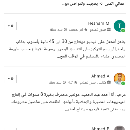
اعمالي اتمنى انه يعجبك وتتواصل مع...
Hesham M.
محرر فيديو
لم يحسب
منذ سنة
جاهز أشتغل على فيديو مونتاج من 30 إلى 45 ثانية بأسلوب جذاب
واحترافي، مع التركيز على التناسق البصري وسرعة الإيقاع حسب طبيعة
المحتوى. ملتزم بالتسليم في الوقت المح...
Ahmed A.
كاتب ـ محرر فيديو
4.7
منذ سنة
مرحبا، أنا أحمد عبد الحميد، مونتير محترف بخبرة 8 سنوات في إنتاج
الفيديوهات القصيرة والإعلانية بأنواعها. اطلعت على تفاصيل مشروعك،
ويسعدني تنفيذ فيديو مونتاج احتر...
Ahmed B.