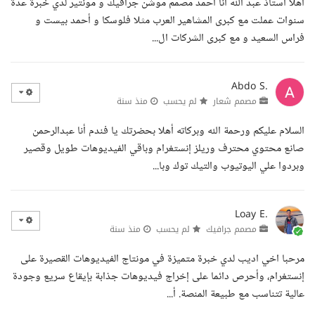
اهلا أستاذ عبد الله انا أحمد مصمم موشن جرافيك و مونتير لدي خبرة عدة
سنوات عملت مع كبرى المشاهير العرب مثلا فلوسكا و أحمد بيست و
فراس السعيد و مع كبرى الشركات ال...
Abdo S.
مصمم شعار
لم يحسب
منذ سنة
السلام عليكم ورحمة الله وبركاته أهلا بحضرتك يا فندم أنا عبدالرحمن
صانع محتوي محترف وريلز إنستغرام وباقي الفيديوهات طويل وقصير
وبردوا علي اليوتيوب والتيك توك وبا...
Loay E.
مصمم جرافيك
لم يحسب
منذ سنة
مرحبا اخي اديب لدي خبرة متميزة في مونتاج الفيديوهات القصيرة على
إنستغرام، وأحرص دائما على إخراج فيديوهات جذابة بإيقاع سريع وجودة
عالية تتناسب مع طبيعة المنصة. أ...