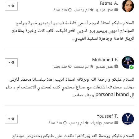
Fatma A.
محرر فيديو
لم يحسب
منذ سنة
السلام عليكم استاذ اديب. أسمي فاطمة فيديو ايديتور خبرة ببرامج
المونتاج ادوبي بريمير برو .ادوبي افتر افيكت .كاب كات وخبرة بمقاطع
الريلز خاصة وجاهزة لتنفيذ الفيدي...
Mohamed F.
محرر فيديو
لم يحسب
منذ سنة
السلام عليكم و رحمة الله وبركاته استاذ اديب اهلا بيك...انا محمد فارس
مونتير محترف اشتغلت مع صناع محتوي كتير لمحتوي الانستجرام و بناء
ال personal brand و بناء صف...
Youssef T.
مصمم جرافيك
لم يحسب
منذ سنة
السلام عليكم ورحمة الله وبركاته، اطلعت على طلبكم بخصوص مونتاج