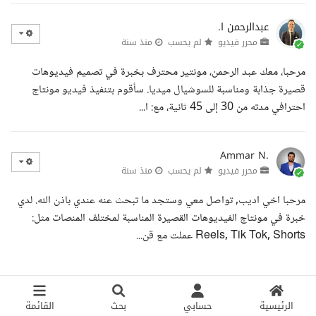
عبدالرحمن ا.
محرر فيديو
لم يحسب
منذ سنة
مرحبا، معك عبد الرحمن، مونتير محترف بخبرة في تصميم فيديوهات
قصيرة جذابة ومناسبة للسوشيال ميديا. سأقوم بتنفيذ فيديو مونتاج
احترافي مدته من 30 إلى 45 ثانية، مع: ا...
Ammar N.
محرر فيديو
لم يحسب
منذ سنة
مرحبا اخي اديب, تواصل معي وستجد ما تبحث عنه عندي باذن الله. لدي
خبرة في مونتاج الفيديوهات القصيرة المناسبة لمختلف المنصات مثل:
Reels, Tik Tok, Shorts عملت مع قن...
الرئيسية
حسابي
بحث
القائمة