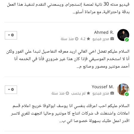
فيديو مدته 30 ثانية لمنصة إنستجرام، ويسعدني التقدم لتنفيذ هذا العمل
بدقة واحترافية، مع مراعاة أسلو...
Ahmed R.
محرر فيديو
4.2
منذ سنة
السلام عليكم تفضل اخي الغالي اريد معرفه التفاصيل لنبدا علي الفور ولكن
أنا لا استخدم الموسيقي فإذا كان هذا غير ضروري فأنا في الخدمه أنا
أحمد مونتير ومصور وصانع م...
Youssef M.
محرر فيديو
لم يحسب
منذ سنة
السلام عليكم احب اعرفك بنفسي انا يوسف ابوالوفا خريج اعلام قسم
اعلانات واشتغلت ف شركات انتاج كا مونتير وحاليا اتجهت للفري لانسر
اقدر اعمل طلبك بسهولة خصوصا اني ب...