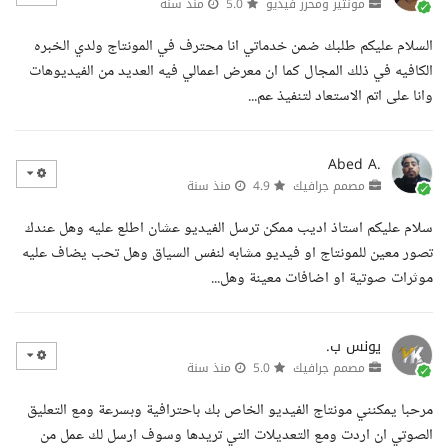
مونتير ومحرر فيديو
5.0
منذ سنة
السلام عليكم طلبك ضمن خدماتي انا محترف في المونتاج ولدي الخبره
الكافيه في ذلك المجال كما ان معرض اعمالي فيه العديد من الفيديوهات
وانا على اتم الاستعاد لتنفيذ عم...
Abed A.
مصمم جرافيك
4.9
منذ سنة
سلام عليكم استاذ اديب ممكن ترسل الفيديو عشان اطلع عليه وهل عندك
تصور معين للمونتاج او فيديو مشابه لنفس السياق وهل تحب يضاف عليه
موثرات صوتية او اضافات معينة وهل...
يونس ب.
مصمم جرافيك
5.0
منذ سنة
مرحبا يمكنني مونتاج الفيديو الخاص بك باحترافية وبسرعة ومع التعليق
الصوتي ان اردت ومع التعديلات التي تريدها وسوف ارسل لك عمل من