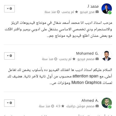
محمد ا.
محرر فيديو
لم يحسب
منذ سنة
مرحب استاذ اديب انا محمد أسعد شغال في مونتاج فيديوهات الريلز
والانستجرام ودي تخصصي الاساسي بشتغل على ادوبي برمير وافتر افكت
مع بعض عشان اطلع فيديو فيه مونتاج جم...
Mohamed G.
مصمم فيديو
لم يحسب
منذ سنة
السلام عليكم استاذ اديب ها انفذلك الفيديو ده بأسلوب يضمن لك تفاعل
أعلى، مع attention span محسوب من أول ثانية لآخر ثانية. هضيف لك
لمسات Motion Graphics ومؤثرات ص...
Ahmed A.
مصمم موشن جرافيك
4.9
منذ سنة