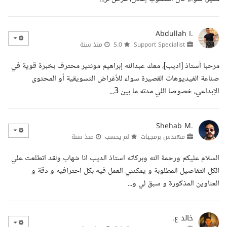
Abdullah I.
Support Specialist
5.0
منذ سنة
مرحبا أستاذ [اديب]، معك عبدالله إبراهيم مونتير محترف بخبرة قوية في
صناعة الفيديوهات القصيرة سواء للأغراض التسويقية أو المحتوى
الإبداعي، خصوصا اللي مدته ما بين 3...
Shehab M.
مهندس برمجيات
لم يحسب
منذ سنة
السلام عليكم ورحمة الله وبركاته استاذ الديب انا شهاب ولقد اتطلعت علي
الكل التفاصيل المطلوبة و يمكنني العمل فيه بكل احترافيه و دقة و
العناوين المذكورة و سبق لي و...
خالد ع.