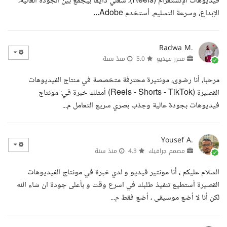
فيديوهات الإنستغرام (Reels)، شغلي دايما بيجمع بين الجودة العالية،
الإبداع، وسرعة التسليم. أستخدم Adobe...
Radwa M.
محرر فيديو
5.0
منذ سنة
مرحبا، أنا رضوى، مونتيرة محترفة متخصصة في منتاج الفيديوهات
القصيرة (Reels - Shorts - TikTok) أمتلك خبرة في: مونتاج
فيديوهات بجودة عالية وجذب بصري سريع التعامل م...
Yousef A.
مصمم جرافيك
4.3
منذ سنة
السلام عليكم ، أنا مونتير فيديو و لدي خبرة في مونتاج الفيديوهات
القصيرة أستطيع تنفيذ طلبك في اسرع وقت و بأعلى جودة ان شاء الله
لكن أنا لا أضع موسيقى ، أضع فقط م...