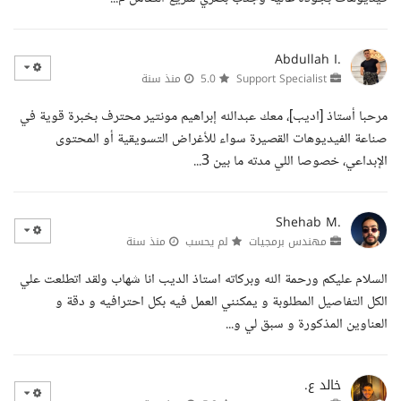
Abdullah I.
Support Specialist
5.0
منذ سنة
مرحبا أستاذ [اديب]، معك عبدالله إبراهيم مونتير محترف بخبرة قوية في
صناعة الفيديوهات القصيرة سواء للأغراض التسويقية أو المحتوى
الإبداعي، خصوصا اللي مدته ما بين 3...
Shehab M.
مهندس برمجيات
لم يحسب
منذ سنة
السلام عليكم ورحمة الله وبركاته استاذ الديب انا شهاب ولقد اتطلعت علي
الكل التفاصيل المطلوبة و يمكنني العمل فيه بكل احترافيه و دقة و
العناوين المذكورة و سبق لي و...
خالد ع.