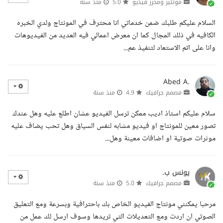
مونتير ومحرر فيديو
5.0
منذ سنة
السلام عليكم طلبك ضمن خدماتي انا محترف في المونتاج ولدي الخبره
الكافيه في ذلك المجال كما ان معرض اعمالي فيه العديد من الفيديوهات
وانا على اتم الاستعاد لتنفيذ عم...
Abed A.
مصمم جرافيك
4.9
منذ سنة
سلام عليكم استاذ اديب ممكن ترسل الفيديو عشان اطلع عليه وهل عندك
تصور معين للمونتاج او فيديو مشابه لنفس السياق وهل تحب يضاف عليه
موثرات صوتية او اضافات معينة وهل...
يونس ب.
مصمم جرافيك
5.0
منذ سنة
مرحبا يمكنني مونتاج الفيديو الخاص بك باحترافية وبسرعة ومع التعليق
الصوتي ان اردت ومع التعديلات التي تريدها وسوف ارسل لك عمل من