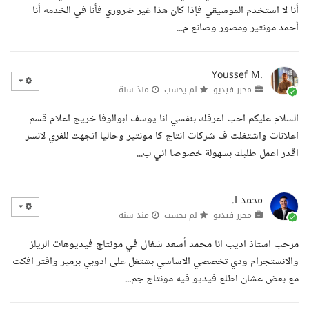
أنا لا استخدم الموسيقي فإذا كان هذا غير ضروري فأنا في الخدمه أنا
أحمد مونتير ومصور وصانع م...
Youssef M.
محرر فيديو
لم يحسب
منذ سنة
السلام عليكم احب اعرفك بنفسي انا يوسف ابوالوفا خريج اعلام قسم
اعلانات واشتغلت ف شركات انتاج كا مونتير وحاليا اتجهت للفري لانسر
اقدر اعمل طلبك بسهولة خصوصا اني ب...
محمد ا.
محرر فيديو
لم يحسب
منذ سنة
مرحب استاذ اديب انا محمد أسعد شغال في مونتاج فيديوهات الريلز
والانستجرام ودي تخصصي الاساسي بشتغل على ادوبي برمير وافتر افكت
مع بعض عشان اطلع فيديو فيه مونتاج جم...