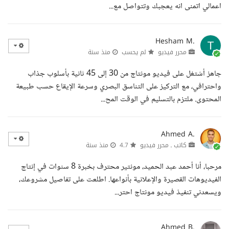
اعمالي اتمنى انه يعجبك وتتواصل مع...
Hesham M.
محرر فيديو
لم يحسب
منذ سنة
جاهز أشتغل على فيديو مونتاج من 30 إلى 45 ثانية بأسلوب جذاب
واحترافي، مع التركيز على التناسق البصري وسرعة الإيقاع حسب طبيعة
المحتوى. ملتزم بالتسليم في الوقت المح...
Ahmed A.
كاتب ـ محرر فيديو
4.7
منذ سنة
مرحبا، أنا أحمد عبد الحميد، مونتير محترف بخبرة 8 سنوات في إنتاج
الفيديوهات القصيرة والإعلانية بأنواعها. اطلعت على تفاصيل مشروعك،
ويسعدني تنفيذ فيديو مونتاج احتر...
Ahmed B.