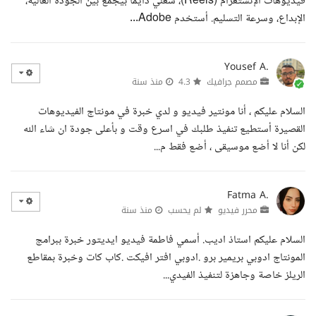
فيديوهات الإنستغرام (Reels)، شغلي دايما بيجمع بين الجودة العالية،
الإبداع، وسرعة التسليم. أستخدم Adobe...
Yousef A.
مصمم جرافيك
4.3
منذ سنة
السلام عليكم ، أنا مونتير فيديو و لدي خبرة في مونتاج الفيديوهات
القصيرة أستطيع تنفيذ طلبك في اسرع وقت و بأعلى جودة ان شاء الله
لكن أنا لا أضع موسيقى ، أضع فقط م...
Fatma A.
محرر فيديو
لم يحسب
منذ سنة
السلام عليكم استاذ اديب. أسمي فاطمة فيديو ايديتور خبرة ببرامج
المونتاج ادوبي بريمير برو .ادوبي افتر افيكت .كاب كات وخبرة بمقاطع
الريلز خاصة وجاهزة لتنفيذ الفيدي...