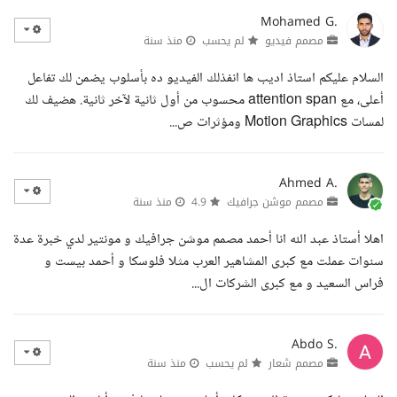
Mohamed G.
مصمم فيديو
لم يحسب
منذ سنة
السلام عليكم استاذ اديب ها انفذلك الفيديو ده بأسلوب يضمن لك تفاعل
أعلى، مع attention span محسوب من أول ثانية لآخر ثانية. هضيف لك
لمسات Motion Graphics ومؤثرات ص...
Ahmed A.
مصمم موشن جرافيك
4.9
منذ سنة
اهلا أستاذ عبد الله انا أحمد مصمم موشن جرافيك و مونتير لدي خبرة عدة
سنوات عملت مع كبرى المشاهير العرب مثلا فلوسكا و أحمد بيست و
فراس السعيد و مع كبرى الشركات ال...
Abdo S.
مصمم شعار
لم يحسب
منذ سنة