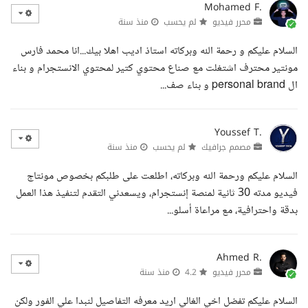
Mohamed F.
محرر فيديو
لم يحسب
منذ سنة
السلام عليكم و رحمة الله وبركاته استاذ اديب اهلا بيك...انا محمد فارس
مونتير محترف اشتغلت مع صناع محتوي كتير لمحتوي الانستجرام و بناء
ال personal brand و بناء صف...
Youssef T.
مصمم جرافيك
لم يحسب
منذ سنة
السلام عليكم ورحمة الله وبركاته، اطلعت على طلبكم بخصوص مونتاج
فيديو مدته 30 ثانية لمنصة إنستجرام، ويسعدني التقدم لتنفيذ هذا العمل
بدقة واحترافية، مع مراعاة أسلو...
Ahmed R.
محرر فيديو
4.2
منذ سنة
السلام عليكم تفضل اخي الغالي اريد معرفه التفاصيل لنبدا علي الفور ولكن