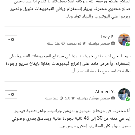
السلام عليكم ورحمة الله وبركاته أهلا بحضرتك يا فندم أنا عبدالرحمن
صانع محتوي محترف وريلز إنستغرام وباقي الفيديوهات طويل وقصير
وبردوا علي اليوتيوب والتيك توك وبا...
Loay E.
مصمم جرافيك
لم يحسب
منذ سنة
مرحبا اخي اديب لدي خبرة متميزة في مونتاج الفيديوهات القصيرة على
إنستغرام، وأحرص دائما على إخراج فيديوهات جذابة بإيقاع سريع وجودة
عالية تتناسب مع طبيعة المنصة. أ...
Ahmed Y.
مصمم موشن جرافيك
5.0
منذ سنة
أنا محترف في مونتاج الفيديو والموشن جرافيك، جاهز لتنفيذ فيديو
إبداعي مدته من 30 إلى 45 ثانية بجودة عالية وبتناسق بصري وصوتي
مميز. سواء كان المطلوب إعلان، عرض تر...