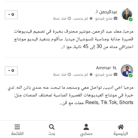
عبدالرحمن ا.
محرر فيديو
لم يحسب
منذ سنة
مرحبا، معك عبد الرحمن، مونتير محترف بخبرة في تصميم فيديوهات
قصيرة جذابة ومناسبة للسوشيال ميديا. سأقوم بتنفيذ فيديو مونتاج
احترافي مدته من 30 إلى 45 ثانية، مع: ا...
Ammar N.
محرر فيديو
لم يحسب
منذ سنة
مرحبا اخي اديب, تواصل معي وستجد ما تبحث عنه عندي باذن الله. لدي
خبرة في مونتاج الفيديوهات القصيرة المناسبة لمختلف المنصات مثل:
Reels, Tik Tok, Shorts عملت مع قن...
الرئيسية
حسابي
بحث
القائمة