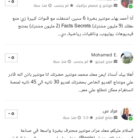
مونتير و مصمم جرافيك
لم يحسب
منذ سنة
أنا أحمد بهاء، مونتير بخبرة 6 سنين، اشتغلت مع قنوات كبيرة زي: متع
عقلك (9 مليون مشترك) Facts Secrets (2 مليون مشترك) بمنتج
فيديوهات يوتيوب، وثائقيات، رياضية، دي...
Mohamed E.
محرر فيديو
لم يحسب
منذ سنة
أهلا بيك أستاذ ايمن معك محمد مونتير حضرتك انا مونتير باذن الله قادر
علي مونتاج الفديو الخاص بحضرتك لفديو 30 ثانيه الي 45 ثانيه لمنصة
انستقرام ممكن تتطلع علي معر...
مراد س.
صانع افلام
5.0
منذ سنة
السلام عليكم، معك مراد، مونتير محترف بخبرة واسعة في صناعة