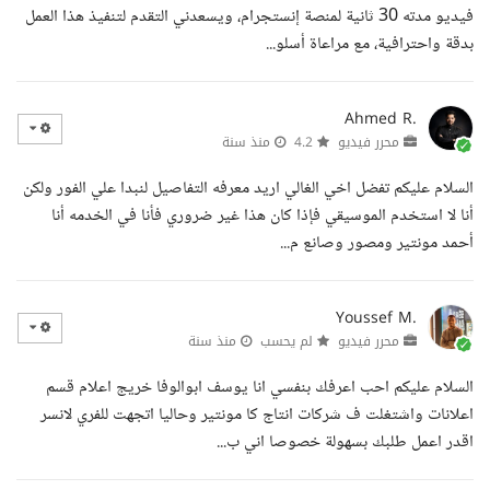
فيديو مدته 30 ثانية لمنصة إنستجرام، ويسعدني التقدم لتنفيذ هذا العمل
بدقة واحترافية، مع مراعاة أسلو...
Ahmed R.
محرر فيديو
4.2
منذ سنة
السلام عليكم تفضل اخي الغالي اريد معرفه التفاصيل لنبدا علي الفور ولكن
أنا لا استخدم الموسيقي فإذا كان هذا غير ضروري فأنا في الخدمه أنا
أحمد مونتير ومصور وصانع م...
Youssef M.
محرر فيديو
لم يحسب
منذ سنة
السلام عليكم احب اعرفك بنفسي انا يوسف ابوالوفا خريج اعلام قسم
اعلانات واشتغلت ف شركات انتاج كا مونتير وحاليا اتجهت للفري لانسر
اقدر اعمل طلبك بسهولة خصوصا اني ب...