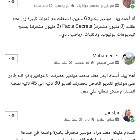
مونتير و مصمم جرافيك
لم يحسب
منذ سنة
أنا أحمد بهاء، مونتير بخبرة 6 سنين، اشتغلت مع قنوات كبيرة زي: متع
عقلك (9 مليون مشترك) Facts Secrets (2 مليون مشترك) بمنتج
فيديوهات يوتيوب، وثائقيات، رياضية، دي...
Mohamed E.
محرر فيديو
لم يحسب
منذ سنة
أهلا بيك أستاذ ايمن معك محمد مونتير حضرتك انا مونتير باذن الله قادر
علي مونتاج الفديو الخاص بحضرتك لفديو 30 ثانيه الي 45 ثانيه لمنصة
انستقرام ممكن تتطلع علي معر...
مراد س.
صانع افلام
5.0
منذ سنة
السلام عليكم، معك مراد، مونتير محترف بخبرة واسعة في صناعة