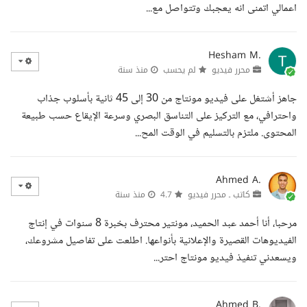
اعمالي اتمنى انه يعجبك وتتواصل مع...
Hesham M.
محرر فيديو
لم يحسب
منذ سنة
جاهز أشتغل على فيديو مونتاج من 30 إلى 45 ثانية بأسلوب جذاب
واحترافي، مع التركيز على التناسق البصري وسرعة الإيقاع حسب طبيعة
المحتوى. ملتزم بالتسليم في الوقت المح...
Ahmed A.
كاتب ـ محرر فيديو
4.7
منذ سنة
مرحبا، أنا أحمد عبد الحميد، مونتير محترف بخبرة 8 سنوات في إنتاج
الفيديوهات القصيرة والإعلانية بأنواعها. اطلعت على تفاصيل مشروعك،
ويسعدني تنفيذ فيديو مونتاج احتر...
Ahmed B.