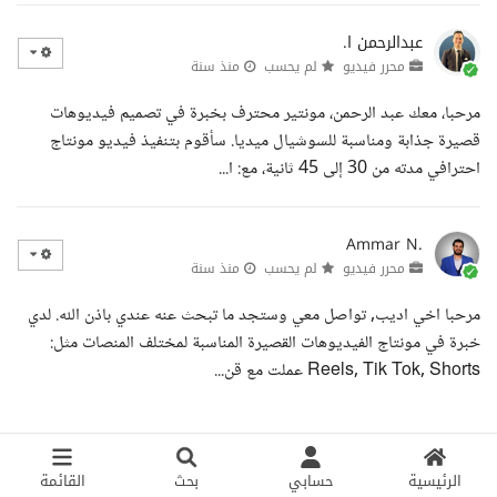
عبدالرحمن ا.
محرر فيديو
لم يحسب
منذ سنة
مرحبا، معك عبد الرحمن، مونتير محترف بخبرة في تصميم فيديوهات
قصيرة جذابة ومناسبة للسوشيال ميديا. سأقوم بتنفيذ فيديو مونتاج
احترافي مدته من 30 إلى 45 ثانية، مع: ا...
Ammar N.
محرر فيديو
لم يحسب
منذ سنة
مرحبا اخي اديب, تواصل معي وستجد ما تبحث عنه عندي باذن الله. لدي
خبرة في مونتاج الفيديوهات القصيرة المناسبة لمختلف المنصات مثل:
Reels, Tik Tok, Shorts عملت مع قن...
الرئيسية
حسابي
بحث
القائمة