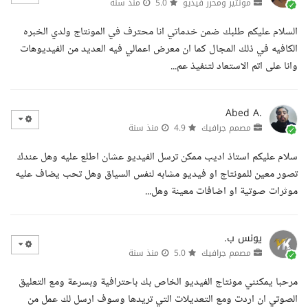
مونتير ومحرر فيديو
5.0
منذ سنة
السلام عليكم طلبك ضمن خدماتي انا محترف في المونتاج ولدي الخبره
الكافيه في ذلك المجال كما ان معرض اعمالي فيه العديد من الفيديوهات
وانا على اتم الاستعاد لتنفيذ عم...
Abed A.
مصمم جرافيك
4.9
منذ سنة
سلام عليكم استاذ اديب ممكن ترسل الفيديو عشان اطلع عليه وهل عندك
تصور معين للمونتاج او فيديو مشابه لنفس السياق وهل تحب يضاف عليه
موثرات صوتية او اضافات معينة وهل...
يونس ب.
مصمم جرافيك
5.0
منذ سنة
مرحبا يمكنني مونتاج الفيديو الخاص بك باحترافية وبسرعة ومع التعليق
الصوتي ان اردت ومع التعديلات التي تريدها وسوف ارسل لك عمل من