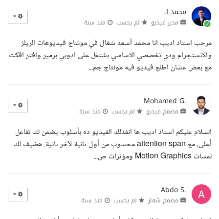
محمد ا.
محرر فيديو
لم يحسب
منذ سنة
مرحب استاذ اديب انا محمد أسعد شغال في مونتاج فيديوهات الريلز
والانستجرام ودي تخصصي الاساسي بشتغل على ادوبي برمير وافتر افكت
مع بعض عشان اطلع فيديو فيه مونتاج جم...
Mohamed G.
مصمم فيديو
لم يحسب
منذ سنة
السلام عليكم استاذ اديب ها انفذلك الفيديو ده بأسلوب يضمن لك تفاعل
أعلى، مع attention span محسوب من أول ثانية لآخر ثانية. هضيف لك
لمسات Motion Graphics ومؤثرات ص...
Abdo S.
مصمم شعار
لم يحسب
منذ سنة