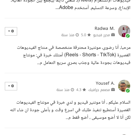
فيديوهات الإنستغرام (Reels)، شغلي دايما بيجمع بين الجودة العالية،
الإبداع، وسرعة التسليم. أستخدم Adobe...
Radwa M.
محرر فيديو
5.0
منذ سنة
مرحبا، أنا رضوى، مونتيرة محترفة متخصصة في منتاج الفيديوهات
القصيرة (Reels - Shorts - TikTok) أمتلك خبرة في: مونتاج
فيديوهات بجودة عالية وجذب بصري سريع التعامل م...
Yousef A.
مصمم جرافيك
4.3
منذ سنة
السلام عليكم ، أنا مونتير فيديو و لدي خبرة في مونتاج الفيديوهات
القصيرة أستطيع تنفيذ طلبك في اسرع وقت و بأعلى جودة ان شاء الله
لكن أنا لا أضع موسيقى ، أضع فقط م...