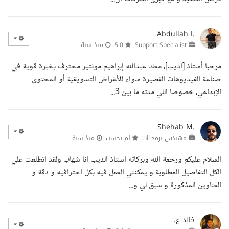
Abdullah I.
Support Specialist
5.0
منذ سنة
مرحبا أستاذ [اديب]، معك عبدالله إبراهيم مونتير محترف بخبرة قوية في
صناعة الفيديوهات القصيرة سواء للأغراض التسويقية أو المحتوى
الإبداعي، خصوصا اللي مدته ما بين 3...
Shehab M.
مهندس برمجيات
لم يحسب
منذ سنة
السلام عليكم ورحمة الله وبركاته استاذ الديب انا شهاب ولقد اتطلعت علي
الكل التفاصيل المطلوبة و يمكنني العمل فيه بكل احترافيه و دقة و
العناوين المذكورة و سبق لي و...
خالد ع.