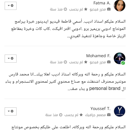
Fatma A.
محرر فيديو
لم يحسب
منذ سنة
السلام عليكم استاذ اديب. أسمي فاطمة فيديو ايديتور خبرة ببرامج
المونتاج ادوبي بريمير برو .ادوبي افتر افيكت .كاب كات وخبرة بمقاطع
الريلز خاصة وجاهزة لتنفيذ الفيدي...
Mohamed F.
محرر فيديو
لم يحسب
منذ سنة
السلام عليكم و رحمة الله وبركاته استاذ اديب اهلا بيك...انا محمد فارس
مونتير محترف اشتغلت مع صناع محتوي كتير لمحتوي الانستجرام و بناء
ال personal brand و بناء صف...
Youssef T.
مصمم جرافيك
لم يحسب
منذ سنة
السلام عليكم ورحمة الله وبركاته، اطلعت على طلبكم بخصوص مونتاج