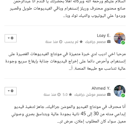
السلام عليكم ورحمة الله وبركاته أهلا بحضرتك يا فندم أنا عبدالرحمن
صانع محتوي محترف وريلز إنستغرام وباقي الفيديوهات طويل وقصير
وبردوا علي اليوتيوب والتيك توك وبا...
Loay E.
مصمم جرافيك
لم يحسب
منذ سنة
مرحبا اخي اديب لدي خبرة متميزة في مونتاج الفيديوهات القصيرة على
إنستغرام، وأحرص دائما على إخراج فيديوهات جذابة بإيقاع سريع وجودة
عالية تتناسب مع طبيعة المنصة. أ...
Ahmed Y.
مصمم موشن جرافيك
5.0
منذ سنة
أنا محترف في مونتاج الفيديو والموشن جرافيك، جاهز لتنفيذ فيديو
إبداعي مدته من 30 إلى 45 ثانية بجودة عالية وبتناسق بصري وصوتي
مميز. سواء كان المطلوب إعلان، عرض تر...