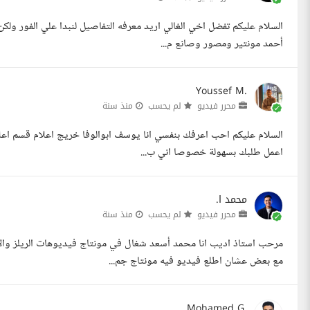
السلام عليكم تفضل اخي الغالي اريد معرفه التفاصيل لنبدا علي الفور ولكن
أحمد مونتير ومصور وصانع م...
Youssef M.
محرر فيديو
لم يحسب
منذ سنة
السلام عليكم احب اعرفك بنفسي انا يوسف ابوالوفا خريج اعلام قسم اعلا
اعمل طلبك بسهولة خصوصا اني ب...
محمد ا.
محرر فيديو
لم يحسب
منذ سنة
مرحب استاذ اديب انا محمد أسعد شغال في مونتاج فيديوهات الريلز وا
مع بعض عشان اطلع فيديو فيه مونتاج جم...
Mohamed G.