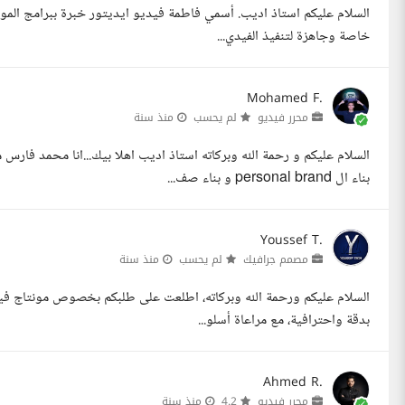
السلام عليكم استاذ اديب. أسمي فاطمة فيديو ايديتور خبرة ببرامج المونت
خاصة وجاهزة لتنفيذ الفيدي...
Mohamed F.
محرر فيديو
لم يحسب
منذ سنة
السلام عليكم و رحمة الله وبركاته استاذ اديب اهلا بيك...انا محمد فا
بناء ال personal brand و بناء صف...
Youssef T.
مصمم جرافيك
لم يحسب
منذ سنة
بدقة واحترافية، مع مراعاة أسلو...
Ahmed R.
محرر فيديو
4.2
منذ سنة