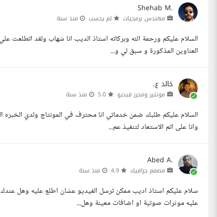
Shehab M.
مهندس برمجيات
لم يحسب
منذ سنة
السلام عليكم ورحمة الله وبركاته استاذ الديب انا شهاب ولقد اتطلعت علي 
العناوين المذكورة و سبق لي و...
خالد ع.
مونتير ومحرر فيديو
5.0
منذ سنة
السلام عليكم طلبك ضمن خدماتي انا محترف في المونتاج ولدي الخبره ال
وانا على اتم الاستعاد لتنفيذ عم...
Abed A.
مصمم جرافيك
4.9
منذ سنة
سلام عليكم استاذ اديب ممكن ترسل الفيديو عشان اطلع عليه وهل عندك
عليه موثرات صوتية او اضافات معينة وهل...