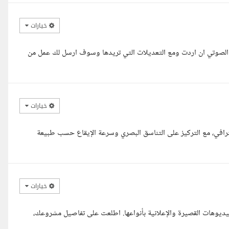
خيارات
 الصوتي ان اردت ومع التعديلات التي تريدها وسوف ارسل لك عمل من
خيارات
إلى 45 ثانية بأسلوب جذاب واحترافي، مع التركيز على التناسق البصري وسرعة الإيقاع حسب طبيعة
خيارات
نتير محترف بخبرة 8 سنوات في إنتاج الفيديوهات القصيرة والإعلانية بأنواعها. اطلعت على تفاصيل مشروعك،