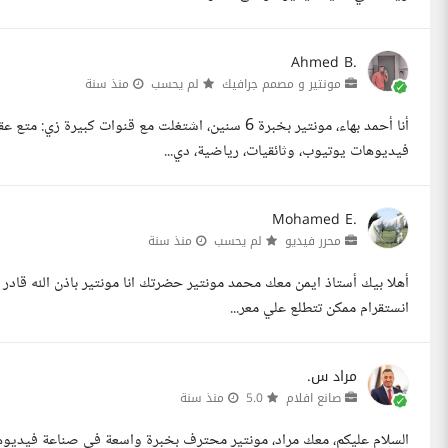
Ahmed B.
مونتير و مصمم جرافيك
لم يحسب
منذ سنة
فيديوهات يوتيوب، وثائقيات، رياضية، دي...
Mohamed E.
محرر فيديو
لم يحسب
منذ سنة
انستقرام ممكن تتطلع علي معر...
مراد س.
صانع افلام
5.0
منذ سنة