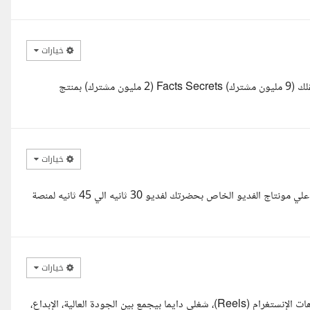
خيارات
أنا أحمد بهاء، مونتير بخبرة 6 سنين، اشتغلت مع قنوات كبيرة زي: متع عقلك (9 مليون مشترك) Facts Secrets (2 مليون مشترك) بمنتج
خيارات
أهلا بيك أستاذ ايمن معك محمد مونتير حضرتك انا مونتير باذن الله قادر علي مونتاج الفديو الخاص بحضرتك لفديو 30 ثانيه الي 45 ثانيه لمنصة
خيارات
السلام عليكم، معك مراد، مونتير محترف بخبرة واسعة في صناعة فيديوهات الإنستغرام (Reels)، شغلي دايما بيجمع بين الجودة العالية، الإبداع،