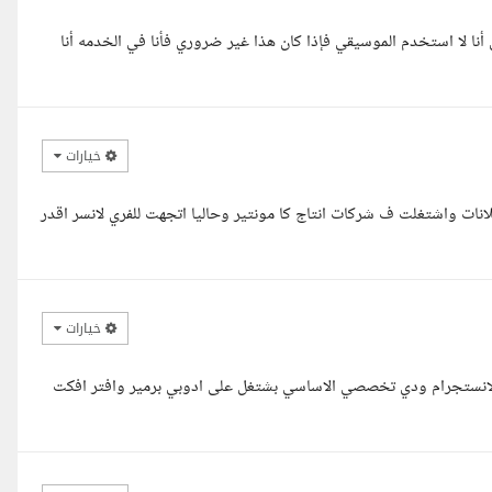
 أنا لا استخدم الموسيقي فإذا كان هذا غير ضروري فأنا في الخدمه أنا
خيارات
نات واشتغلت ف شركات انتاج كا مونتير وحاليا اتجهت للفري لانسر اقدر
خيارات
لانستجرام ودي تخصصي الاساسي بشتغل على ادوبي برمير وافتر افكت