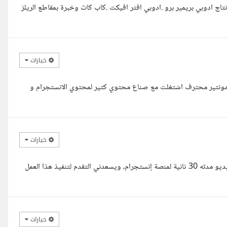
اج ادوبي بريمير برو .ادوبي افتر افيكت .كاب كات وخبرة بمقاطع الريلز
خيارات
رس مونتير محترف اشتغلت مع صناع محتوي كتير لمحتوي الانستجرام و
خيارات
السلام عليكم ورحمة الله وبركاته، اطلعت على طلبكم بخصوص مونتاج فيديو مدته 30 ثانية لمنصة إنستجرام، ويسعدني التقدم لتنفيذ هذا العمل
خيارات