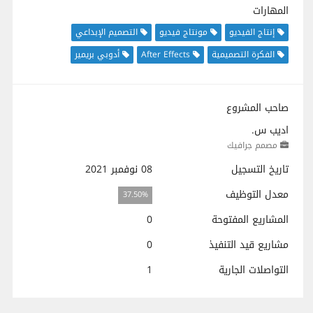
المهارات
إنتاج الفيديو
مونتاج فيديو
التصميم الإبداعي
الفكرة التصميمية
After Effects
أدوبي بريمير
صاحب المشروع
اديب س.
مصمم جرافيك
تاريخ التسجيل
08 نوفمبر 2021
معدل التوظيف
37.50%
المشاريع المفتوحة
0
مشاريع قيد التنفيذ
0
التواصلات الجارية
1