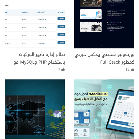
بورتفوليو شخصي يعكس خبرتي
نظام إدارة تأجير المركبات
كمطور Full Stack
باستخدام PHP وMySQL مع
تسجيل دخول وحماية كاملة
7
12