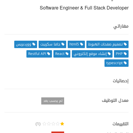
Software Engineer & Full Stack Developer
مهاراتي
تصميم صفحات الهبوط
html5
جافا سكريبت
ووردبريس
PHP
إنشاء موقع إلكتروني
React
Restful API
typescript
إحصائيات
معدل التوظيف
لم يحسب بعد
التقييمات
(1)