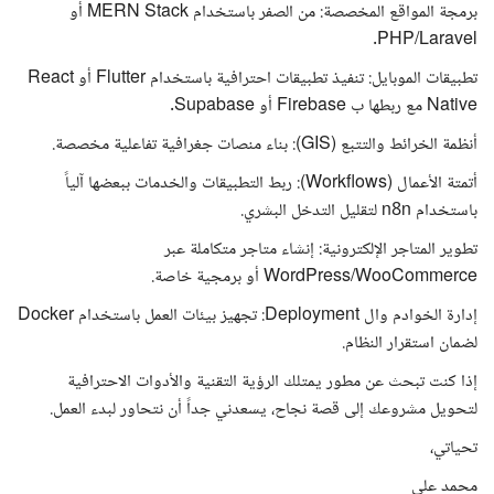
برمجة المواقع المخصصة: من الصفر باستخدام MERN Stack أو
PHP/Laravel.
تطبيقات الموبايل: تنفيذ تطبيقات احترافية باستخدام Flutter أو React
Native مع ربطها ب Firebase أو Supabase.
أنظمة الخرائط والتتبع (GIS): بناء منصات جغرافية تفاعلية مخصصة.
أتمتة الأعمال (Workflows): ربط التطبيقات والخدمات ببعضها آلياً
باستخدام n8n لتقليل التدخل البشري.
تطوير المتاجر الإلكترونية: إنشاء متاجر متكاملة عبر
WordPress/WooCommerce أو برمجية خاصة.
إدارة الخوادم وال Deployment: تجهيز بيئات العمل باستخدام Docker
لضمان استقرار النظام.
إذا كنت تبحث عن مطور يمتلك الرؤية التقنية والأدوات الاحترافية
لتحويل مشروعك إلى قصة نجاح، يسعدني جداً أن نتحاور لبدء العمل.
تحياتي،
محمد علي