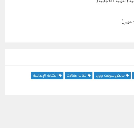
ة (العربية / الأجنبية).
 عربي).
مايكروسوفت وورد
كتابة مقالات
الكتابة الإبداعية