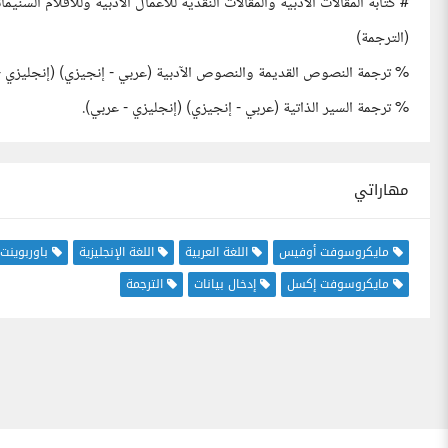
# كتابة المقالات الأدبية والمقالات النقدية للأعمال الآدبية وللأفلام السنيمائي
(الترجمة)
% ترجمة النصوص القديمة والنصوص الآدبية (عربي - إنجيزي) (إنجليزي -
% ترجمة السير الذاتية (عربي - إنجيزي) (إنجليزي - عربي).
مهاراتي
مايكروسوفت أوفيس
اللغة العربية
اللغة الإنجليزية
باوربوينت
مايكروسوفت إكسل
إدخال بيانات
الترجمة