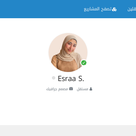
لين
تصفح المشاريع
Esraa S.
مستقل
مصمم جرافيك