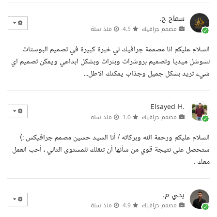
سماح ح.
مصمم جرافيك
4.5
منذ سنة
السلام عليكم انا مصممة جرافيك لي خبرة كبيرة في تصميم البوستات
لسوشل ميديا وتصميم بروشرات وبنرات وبشكل ابداعي ويمكن تصميم اي
شيء تريد بشكل جميل وجذاب يمكنك الاطل...
Elsayed H.
مصمم جرافيك
1.0
منذ سنة
السلام عليكم ورحمة الله وبركاته / أنا السيد حسين مصمم جرافيكس :)
ستحصل على نتيجة قوي من شأنها أن تنقلك للمستوى التالي ، أحب العمل
معك .
يحي م.
مصمم جرافيك
4.9
منذ سنة