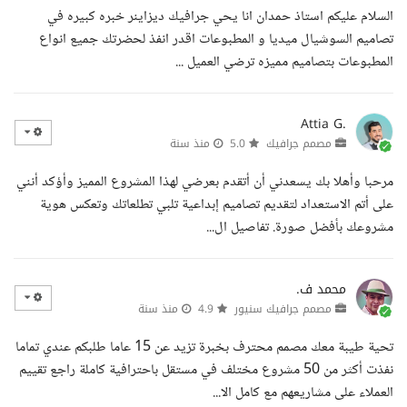
السلام عليكم استاذ حمدان انا يحي جرافيك ديزاينر خبره كبيره في
تصاميم السوشيال ميديا و المطبوعات اقدر انفذ لحضرتك جميع انواع
المطبوعات بتصاميم مميزه ترضي العميل ...
Attia G.
مصمم جرافيك
5.0
منذ سنة
مرحبا وأهلا بك يسعدني أن أتقدم بعرضي لهذا المشروع المميز وأؤكد أنني
على أتم الاستعداد لتقديم تصاميم إبداعية تلبي تطلعاتك وتعكس هوية
مشروعك بأفضل صورة. تفاصيل ال...
محمد ف.
مصمم جرافيك سنيور
4.9
منذ سنة
تحية طيبة معك مصمم محترف بخبرة تزيد عن 15 عاما طلبكم عندي تماما
نفذت أكثر من 50 مشروع مختلف في مستقل باحترافية كاملة راجع تقييم
العملاء على مشاريعهم مع كامل الا...