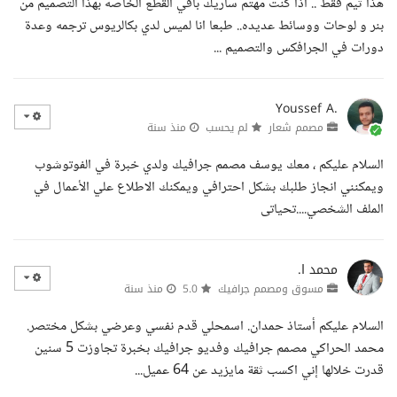
هذا ثيم فقط .. اذا كنت مهتم سأريك باقي القطع الخاصه بهذا التصميم من
بنر و لوحات ووسائط عديده.. طبعا انا لميس لدي بكالريوس ترجمه وعدة
دورات في الجرافكس والتصميم ...
Youssef A.
مصمم شعار
لم يحسب
منذ سنة
السلام عليكم ، معك يوسف مصمم جرافيك ولدي خبرة في الفوتوشوب
ويمكنني انجاز طلبك بشكل احترافي ويمكنك الاطلاع علي الأعمال في
الملف الشخصي....تحياتى
محمد ا.
مسوق ومصمم جرافيك
5.0
منذ سنة
السلام عليكم أستاذ حمدان. اسمحلي قدم نفسي وعرضي بشكل مختصر.
محمد الحراكي مصمم جرافيك وفديو جرافيك بخبرة تجاوزت 5 سنين
قدرت خلالها إني اكسب ثقة مايزيد عن 64 عميل...