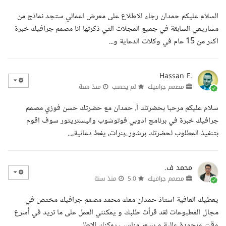
السلام عليكم حمدان رجاء الاطلاع على معرض اعمالي ستجد نماذج من
مشاريعي السابقة في جميع المجلات التي ذكرتها انا مصمم جرافيك خبرة
اكثر من 15 عام في وكلات الدعاية و...
Hassan F.
مصمم جرافيك
لم يحسب
منذ سنة
سلام عليكم مرحبا بحضرتك أ. حمدان مع حضرتك حسن فوزي مصمم
جرافيك خبرة في برنامج ادوبي فوتوشوب واليستريتور سوف اقوم
بتنفيذ المطلوب لحضرتك برشور ،بنرات، يفط دعائية،...
محمد ف.
مصمم جرافيك
5.0
منذ سنة
يعطيك العافية استاذ حمدان معك محمد مصمم جرافيك مختص في
مجال المطبوعات لقد قرأت طلبك و يمكنني العمل على ما تريد في أسرع
وقت وبجودة عالية و بسعر مناسب يمكنك الاطل...