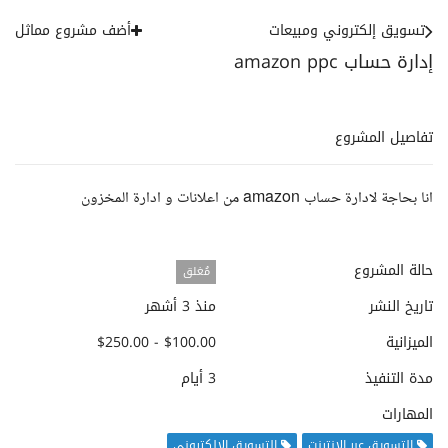
تسويق إلكتروني ومبيعات
أضف مشروع مماثل
إدارة حساب amazon ppc
تفاصيل المشروع
انا بحاجة لادارة حساب amazon من اعلانات و ادارة المخزون
حالة المشروع
مُغلق
تاريخ النشر
منذ 3 أشهر
الميزانية
$100.00 - $250.00
مدة التنفيذ
3 أيام
المهارات
التسويق عبر الإنترنت
التسويق الإلكتروني