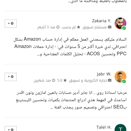
بالمطلوب بالظبط ومناقشة ما الذى...
Zakaria Y.
مستشار تسويق
لم يحسب
منذ 3 أشهر
السلام عليكم، يسعدني العمل معكم في إدارة حساب Amazon بشكل
احترافي، لدي خبرة أكثر من 5 سنوات في: - إدارة حملات Amazon
PPC وتحسين ACOS - تحليل الكلمات المفتاحية و...
Jabr W.
تجارة الكترونية و تسويق
5.0
منذ شهرين
مرحبا استاذة روى .. انا جابر أدير حسابات بائعين امازون ونون اقدر
اساعدك في المهمة هذي ادراج المنتجات بكميات وتحسين الليستينغ
بSEO احترافي وتصميم صور يجذب الفئة ...
Talel H.