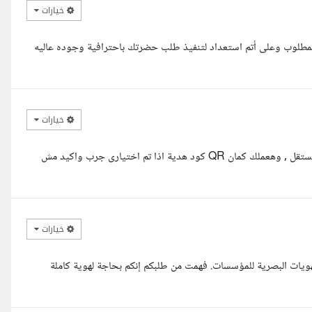
خيارات
لمطلوب وعلى أتم استعداد لتنفيذ طلب حضرتك باحترافية وجوده عاليه
خيارات
السلام عليكم ا/مجاهد انا ممكن اعملك نموذج وتشوفه قبل ما تختارنى كمستقل , وهعملك كمان QR كود هدية اذا تم اختيارى جرب واكيد مش
خيارات
ات البصرية للمؤسسات. فهمت من طلبكم إنكم بحاجة لهوية كاملة