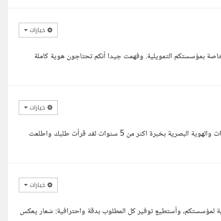
خيارات
خاصة بمؤسستكم التمويلية. وفهمت جيدا أنكم تحتاجون هوية كاملة
خيارات
السلام عليكم اخي مجاهد انا عبد الرحمن مصمم مختص في مجال البراندات والهوية البصرية بخبرة اكثر من 5 سنوات لقد قرأت طلبك واطلعت
خيارات
صرية لمؤسستكم، وأستطيع توفير كل المطلوب بدقة واحترافية: شعار يعكس