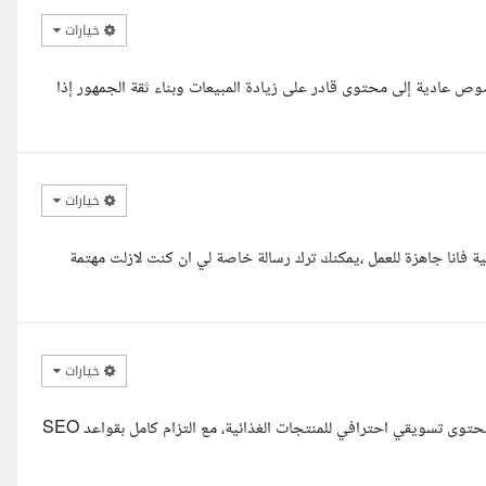
خيارات
ص عادية إلى محتوى قادر على زيادة المبيعات وبناء ثقة الجمهور إذا
خيارات
 فانا جاهزة للعمل ،يمكنك ترك رسالة خاصة لي ان كنت لازلت مهتمة
خيارات
مرحبا، يسعدني التقدم لتنفيذ هذا المشروع، حيث أمتلك خبرة في كتابة محتوى تسويقي احترافي للمنتجات الغذائية، مع التزام كامل بقواعد SEO