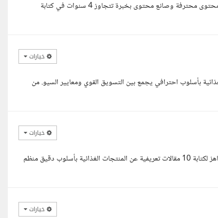
السلام عليكم أستاذة حنان أتمنى أن تكوني بخير اسمي داليا رافت، كاتبة محتوى محترفة وصانع محتوى بخبرة تتجاوز 4 سنوات في كتابة
خيارات
ة لعرض منتجاتك الغذائية بأسلوب احترافي يجمع بين التسويق القوي ومعايير السيو. من
خيارات
السلام عليكم ورحمة الله وبركاته أتمنى أن تكونى بخير أستاذة حنان أنا جاهز لكتابة 10 مقالات تعريفية عن المنتجات الغذائية بأسلوب دقيق منظم
خيارات