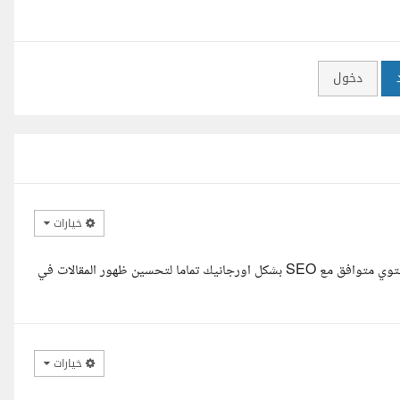
دخول
خيارات
السلام عليكم بشمهندسة حنان, انا مريم لدي خبرة 3 سنوات في كتاب محتوي متوافق مع SEO بشكل اورجانيك تماما لتحسين ظهور المقالات في
خيارات