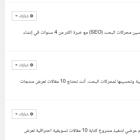
خيارات
السلام عليكم اختي الكريمة أنا بيتر نصر ، كاتب مقالات ومتخصص في تحسين محركات البحث (SEO) مع خبرة اكتر من 4 سنوات في إنشاء
خيارات
السلام عليكم أنا كاتب محتوى متخصص في كتابة مقالات المنتجات الغذائية وتحسينها لمحركات البحث. أنت تحتاج 10 مقالات لعرض منتجات
خيارات
السلام عليكم ورحمة الله وبركاته، أشكركم على ثقتكم وبكل سرور أقدم لكم عرضي لتنفيذ مشروع كتابة 10 مقالات تسويقية احترافية لعرض