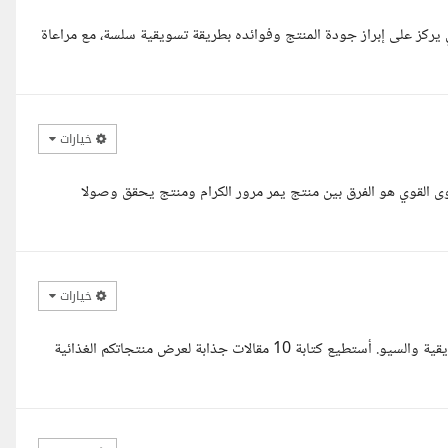
سلوب احترافي يركز على إبراز جودة المنتج وفوائده بطريقة تسويقية سلسة، مع مراعاة
خيارات
توى القوي هو الفرق بين منتج يمر مرور الكرام ومنتج يحقق وصولا
خيارات
مساء الخير أنا كاتبة محتوى محترفة ومتخصصة في كتابة المقالات التسويقية والسيو. أستطيع كتابة 10 مقالات جذابة لعرض منتجاتكم الغذائية