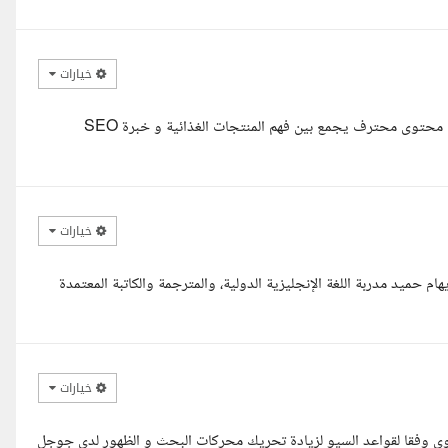
خيارات
أهلا أستاذة حنان، سعدت جدا بقراءة طلبك، وأقدر اهتمامك باختيار كاتب محتوى محترف يجمع بين فهم المنتجات الغذائية و خبرة SEO
خيارات
 حميد مدربة اللغة الإنجليزية الدولية، والمترجمة والكاتبة المعتمدة
خيارات
وي وفقا لقواعد السيو لزيادة تحريك محركات البحث و الظهور لدي جوجل