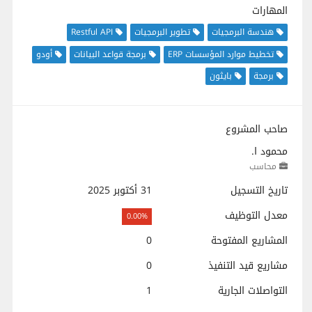
المهارات
هندسة البرمجيات
تطوير البرمجيات
Restful API
تخطيط موارد المؤسسات ERP
برمجة قواعد البيانات
أودو
برمجة
بايثون
صاحب المشروع
محمود ا.
محاسب
تاريخ التسجيل
31 أكتوبر 2025
معدل التوظيف
0.00%
المشاريع المفتوحة
0
مشاريع قيد التنفيذ
0
التواصلات الجارية
1