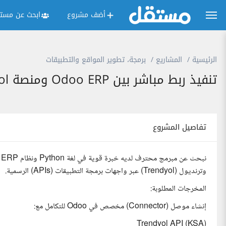
أضف مشروع
ابحث عن مستق
الرئيسية
المشاريع
برمجة، تطوير المواقع والتطبيقات
تنفيذ ربط مباشر بين Odoo ERP ومنصة Trendyol باستخدام API
تفاصيل المشروع
وترنديول (Trendyol) عبر واجهات برمجة التطبيقات (APIs) الرسمية.
المخرجات المطلوبة:
إنشاء موصل (Connector) مخصص في Odoo للتكامل مع:
Trendyol API (KSA)