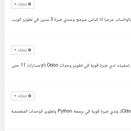
خيارات
مشروع رائع يشبه اخر مشروع عملت عليه لربط منصة سلة بمنصة ارسال بالواتساب. مرحبا أنا إلياس، مبرمج وعندي خبرة 3 سنين في تطوير الويب
خيارات
السلام عليكم استاذ محمود أطلعت على تفاصيل المشروع ويسرني التقدم لتنفيذه. لدي خبرة قوية في تطوير وحدات Odoo (الإصدارات 11 حتى
خيارات
مطور محترف في نظام Odoo ERP بإصداراته الحديثة (خصوصا Odoo 17)، ولدي خبرة قوية في برمجة Python وتطوير الوحدات المخصصة