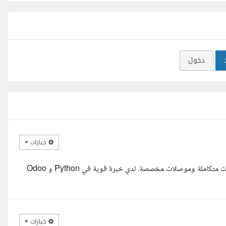
دخول
خيارات
السلام عليكم، أنا مطورة Odoo بخبرة تتجاوز 7 سنوات في تطوير وحدات متكاملة وموصلات مخصصة. لدي خبرة قوية في Python و Odoo
خيارات