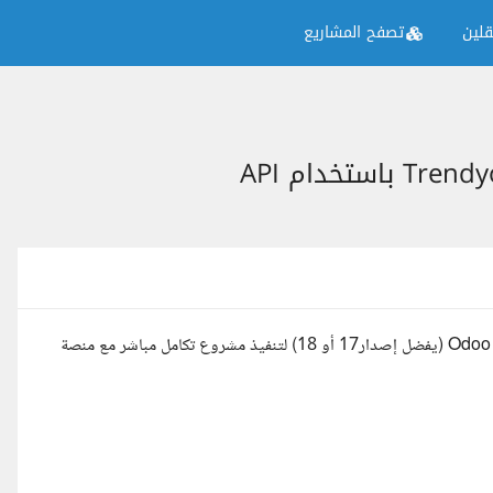
لين
تصفح المشاريع
نبحث عن مبرمج محترف لديه خبرة قوية في لغة Python ونظام Odoo ERP (يفضل إصدار17 أو 18) لتنفيذ مشروع تكامل مباشر مع منصة