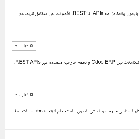
السلام عليكم، اسمي محمد، خبير في تطوير أنظمة Odoo ERP وبرمجة بايثون والتكامل مع RESTful APIs. أقدم لك حل متكامل للربط مع
خيارات
مرحبا، أنا أحمد، مطور Odoo محترف. لدي خبرة واسعة في بناء وتنفيذ التكاملات بين Odoo ERP وأنظمة خارجية متعددة عبر REST APIs،
خيارات
مرحبا استاذ محمود خبر اكثر من ٢٠ سنة. في البرمجة ولدي خبرة في الذكاء الصناعي خبرة طويلة في بايثون واستخدام resful api وعملت ربط