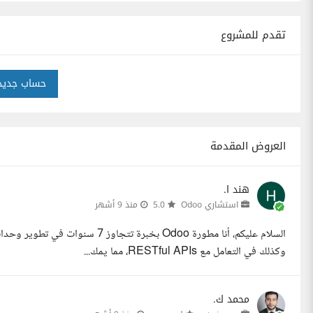
تقدم للمشروع
حساب جديد
العروض المقدمة
هند ا.
استشاري Odoo
5.0
منذ 9 أشهر
وكذلك في التعامل مع RESTful APIs، مما يمك...
محمد ك.