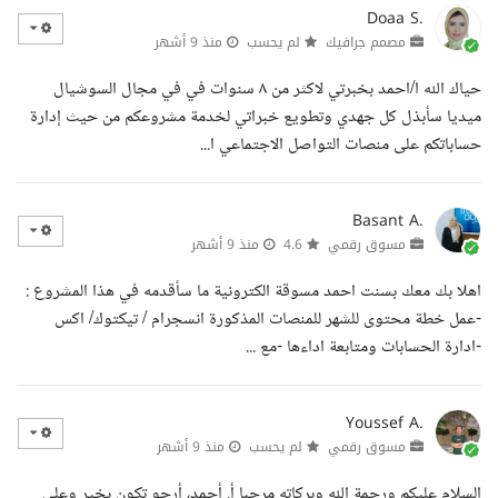
Doaa S.
مصمم جرافيك
لم يحسب
منذ 9 أشهر
حياك الله ا/احمد بخبرتي لاكثر من ٨ سنوات في في مجال السوشيال
ميديا سأبذل كل جهدي وتطويع خبراتي لخدمة مشروعكم من حيث إدارة
حساباتكم على منصات التواصل الاجتماعي ا...
Basant A.
مسوق رقمي
4.6
منذ 9 أشهر
اهلا بك معك بسنت احمد مسوقة الكترونية ما سأقدمه في هذا المشروع :
-عمل خطة محتوى للشهر للمنصات المذكورة انسجرام / تيكتوك/ اكس
-ادارة الحسابات ومتابعة اداءها -مع ...
Youssef A.
مسوق رقمي
لم يحسب
منذ 9 أشهر
السلام عليكم ورحمة الله وبركاته مرحبا أ. أحمد، أرجو تكون بخير وعلى