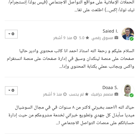
الحملات الإعلانية على مواقع التواصل الاجتماعي (فيس بوك/ إنستجرام/
تيك توك/ إكس...) اطلعت على تفا...
Saied I.
مسوق رقمي
5.0
منذ 9 أشهر
السلام عليكم و رحمة الله استاذ احمد انا كاتب محتوى وادير حاليا
صفحات على منصة لينكدان وسبق في إدارة صفحات على منصة انستقرام
واكس وبجانب عملي بكتابة المحتوى وإدا...
Doaa S.
مصمم جرافيك
لم يحسب
منذ 9 أشهر
حياك الله ا/احمد بخبرتي لاكثر من ٨ سنوات في في مجال السوشيال
ميديا سأبذل كل جهدي وتطويع خبراتي لخدمة مشروعكم من حيث إدارة
حساباتكم على منصات التواصل الاجتماعي ا...