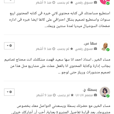
مسوق رقمي
لم يحسب
منذ 9 أشهر
استطيع مساعدتك فى كتابه محتوى لاني خبره فى كتابه المحتوى اربع
سنوات واستطيع تصميم بشكل احترافي على كانفا ايضا خبره فى اداره
صفحات السوشيال ميديا لمدة سنتين ويمك...
سها س.
مسوق رقمي
لم يحسب
منذ 9 أشهر
مساء الخير ، استاذ احمد انا سها سعيد فهمت مشكلتك انت محتاج تصاميم
بجانب إدارة وكتابة المحتوى انا بالفعل عملت على مشاريع مثل هذا من
تصميم منشورات وريلز حتى لوجو ...
بسملة ج.
مصمم UI UX
لم يحسب
منذ 9 أشهر
مساء الخير، مع حضرتك بسملة ويسعدني التواصل معك بخصوص
مشروعك. بعد قراءة تفاصيل المشروع بعناية، أحب أن أشاركك خبرتي