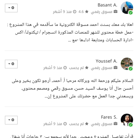
Basant A.
مسوق رقمي
4.6
منذ 9 أشهر
اهلا بك معك بسنت احمد مسوقة الكترونية ما سأقدمه في هذا المشروع :
-عمل خطة محتوى للشهر للمنصات المذكورة انسجرام / تيكتوك/ اكس
-ادارة الحسابات ومتابعة اداءها -مع ...
Youssef A.
مسوق رقمي
لم يحسب
منذ 9 أشهر
السلام عليكم ورحمة الله وبركاته مرحبا أ. أحمد، أرجو تكون بخير وعلى
أحسن حال أنا يوسف السيد حسن، مسوق رقمي ومصمم محتوى،
ويسعدني جدا العمل مع حضرتك على المشروع إن...
Fares S.
مسوق رقمي
لم يحسب
منذ 9 أشهر
قرأت تفاصيل المشروع وعجبني جدا لأنه بيجمع بين ٣ حاجات أنا شغال