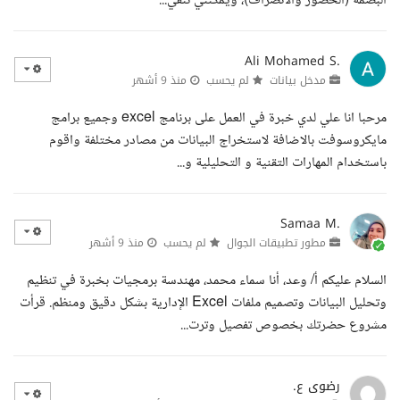
البصمة (الحضور والانصراف)، ويمكنني تنفي...
Ali Mohamed S.
مدخل بيانات
لم يحسب
منذ 9 أشهر
مرحبا انا علي لدي خبرة في العمل على برنامج excel وجميع برامج
مايكروسوفت بالاضافة لاستخراج البيانات من مصادر مختلفة واقوم
باستخدام المهارات التقنية و التحليلية و...
Samaa M.
مطور تطبيقات الجوال
لم يحسب
منذ 9 أشهر
السلام عليكم أ/ وعد، أنا سماء محمد، مهندسة برمجيات بخبرة في تنظيم
وتحليل البيانات وتصميم ملفات Excel الإدارية بشكل دقيق ومنظم. قرأت
مشروع حضرتك بخصوص تفصيل وترت...
رضوى ع.