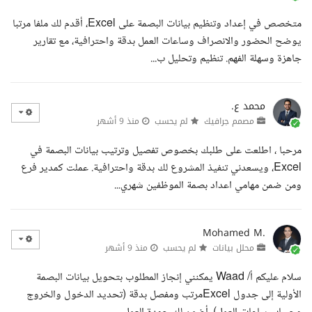
متخصص في إعداد وتنظيم بيانات البصمة على Excel، أقدم لك ملفا مرتبا
يوضح الحضور والانصراف وساعات العمل بدقة واحترافية، مع تقارير
جاهزة وسهلة الفهم. تنظيم وتحليل ب...
محمد ع.
مصمم جرافيك
لم يحسب
منذ 9 أشهر
مرحبا ، اطلعت على طلبك بخصوص تفصيل وترتيب بيانات البصمة في
Excel، ويسعدني تنفيذ المشروع لك بدقة واحترافية. عملت كمدير فرع
ومن ضمن مهامي اعداد بصمة الموظفين شهري...
Mohamed M.
محلل بيانات
لم يحسب
منذ 9 أشهر
سلام عليكم أ/ Waad يمكنني إنجاز المطلوب بتحويل بيانات البصمة
الأولية إلى جدول Excelمرتب ومفصل بدقة (تحديد الدخول والخروج