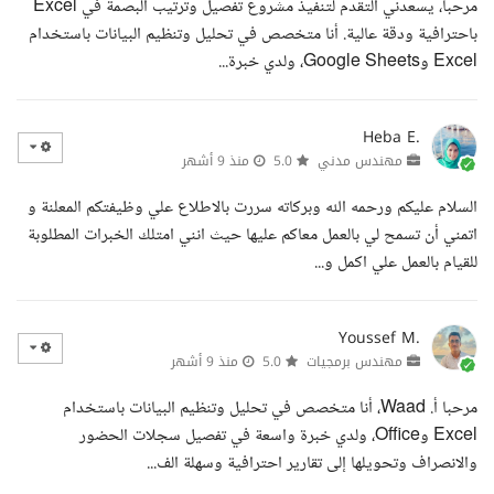
مرحبا، يسعدني التقدم لتنفيذ مشروع تفصيل وترتيب البصمة في Excel
باحترافية ودقة عالية. أنا متخصص في تحليل وتنظيم البيانات باستخدام
Excel وGoogle Sheets، ولدي خبرة...
Heba E.
مهندس مدني
5.0
منذ 9 أشهر
السلام عليكم ورحمه الله وبركاته سررت بالاطلاع علي وظيفتكم المعلنة و
اتمني أن تسمح لي بالعمل معاكم عليها حيث انني امتلك الخبرات المطلوبة
للقيام بالعمل علي اكمل و...
Youssef M.
مهندس برمجيات
5.0
منذ 9 أشهر
مرحبا أ. Waad، أنا متخصص في تحليل وتنظيم البيانات باستخدام
Excel وOffice، ولدي خبرة واسعة في تفصيل سجلات الحضور
والانصراف وتحويلها إلى تقارير احترافية وسهلة الف...