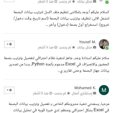
محلل بيانات
لم يحسب
منذ 9 أشهر
السلام عليكم أ.وعد بامكاننى تنظيم ملف اكسل لترتيب بيانات البصمة
لتشمل الاتى: تنظيف وترتيب بيانات البصمة (اسم تاريخ وقت دخول/
خروج). استخراج أول بصمة (دخول) وآخر ...
Yousef M.
محلل بيانات
لم يحسب
منذ 9 أشهر
سلام عليكم استاذة وعد, جاهز لتنفيذ نظام احترافي لتفصيل وترتيب بصمة
الحضور والانصراف في Excel مدعوم بأتمتة Python، بدءا من تصدير
بيانات جهاز البصمة وحتى تقارير ي...
Mohamed K.
إستشاري أعمال
لم يحسب
منذ 9 أشهر
مرحبا، يسعدني تنفيذ مشروعكم الخاص بـ تفصيل وترتيب بيانات البصمة
في Excel بشكل احترافي ومنظم. لدي خبرة قوية في تحليل بيانات