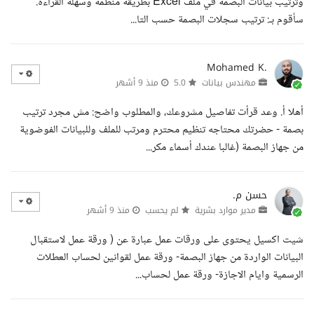
وترتيب بيانات البصمة في ملف Excel بطريقة منظمة وسهلة القراءة.
سأقوم بـ: ترتيب سجلات البصمة حسب التا...
Mohamed K.
مهندس بيانات
5.0
منذ 9 أشهر
أهلا أ. وعد قرأت تفاصيل مشروعك، والمطلوب واضح: مش مجرد ترتيب
بصمة - حضرتك محتاجه تنظيم محترم ومرتب للملف وللبيانات الفوضوية
من جهاز البصمة (غالبا عندك أسماء مكر...
حسن م.
مدير موارد بشرية
لم يحسب
منذ 9 أشهر
شيت اكسيل يحتوى على ورقات عمل عبارة عن ( ورقة عمل لاستقبال
البيانات الواردة من جهاز البصمة- ورقة عمل لقوانين لحساب العطلات
الرسمية وايام الاجازة- ورقة عمل لحساب...