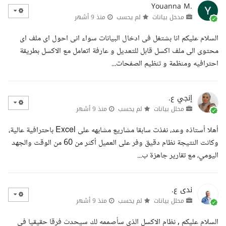
Youanna M.
مدخل بيانات
لم يحسب
منذ 9 أشهر
السلام عليكم انا بشتغل فى ادخال البيانات سواء انى احول اى ملف اى
محتوى الى ملف اكسل قابل للتعديل و عارفة اتعامل مع الاكسل بطريقة
احترافيه ومنظمة و تنظيم الصفحات...
إنجي ع.
محلل بيانات
لم يحسب
منذ 9 أشهر
أهلا أستاذه وعد، نفذت سابقا مشاريع مشابهه على Excel باحترافية عالية،
وكانت النتيجة نظام دقيق وفر على العميل أكثر من 60 من الوقت والجهد
اليومي، مع تقارير جاهزة ب...
ندى ع.
محلل بيانات
لم يحسب
منذ 9 أشهر
السلام عليكم , نظام الاكسل الذي سأصممه لك سيحدث فرقا حقيقيا في