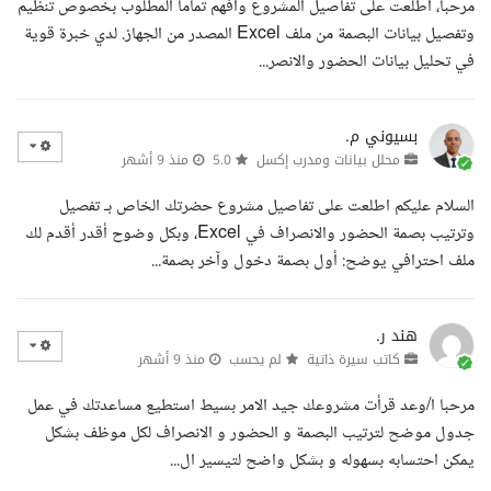
مرحبا، اطلعت على تفاصيل المشروع وأفهم تماما المطلوب بخصوص تنظيم
وتفصيل بيانات البصمة من ملف Excel المصدر من الجهاز. لدي خبرة قوية
في تحليل بيانات الحضور والانصر...
بسيوني م.
محلل بيانات ومدرب إكسل
5.0
منذ 9 أشهر
السلام عليكم اطلعت على تفاصيل مشروع حضرتك الخاص بـ تفصيل
وترتيب بصمة الحضور والانصراف في Excel، وبكل وضوح أقدر أقدم لك
ملف احترافي يوضح: أول بصمة دخول وآخر بصمة...
هند ر.
كاتب سيرة ذاتية
لم يحسب
منذ 9 أشهر
مرحبا ا/وعد قرأت مشروعك جيد الامر بسيط استطيع مساعدتك في عمل
جدول موضح لترتيب البصمة و الحضور و الانصراف لكل موظف بشكل
يمكن احتسابه بسهوله و بشكل واضح لتيسير ال...