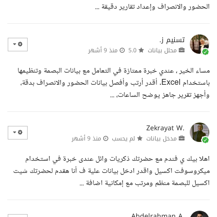
الحضور والانصراف وإعداد تقارير دقيقة ...
تسنيم ز.
محلل بيانات
5.0
منذ 9 أشهر
مساء الخير ، عندي خبرة ممتازة في التعامل مع بيانات البصمة وتنظيمها
باستخدام Excel. أقدر أرتب وأفصل بيانات الحضور والانصراف بدقة،
وأجهز تقرير جاهز يوضح الساعات، ...
Zekrayat W.
مدخل بيانات
لم يحسب
منذ 9 أشهر
اهلا بيك ي فندم مع حضرتك ذكريات وائل عندى خبرة في استخدام
ميكروسوفت اكسيل واقدر ادخل بيانات علية ف أنا هقدم لحضرتك شيت
اكسيل للبصمة منظم ومرتب مع إمكانية اضافة ...
Abdelrahman A.