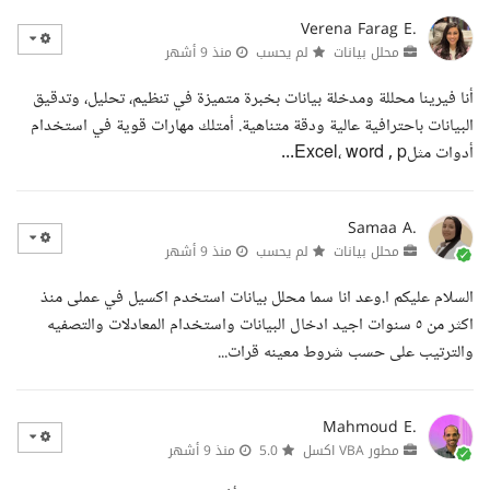
Verena Farag E.
محلل بيانات
لم يحسب
منذ 9 أشهر
أنا فيرينا محللة ومدخلة بيانات بخبرة متميزة في تنظيم، تحليل، وتدقيق
البيانات باحترافية عالية ودقة متناهية. أمتلك مهارات قوية في استخدام
أدوات مثلExcel، word , p...
Samaa A.
محلل بيانات
لم يحسب
منذ 9 أشهر
السلام عليكم ا.وعد انا سما محلل بيانات استخدم اكسيل في عملى منذ
اكثر من ٥ سنوات اجيد ادخال البيانات واستخدام المعادلات والتصفيه
والترتيب على حسب شروط معينه قرات...
Mahmoud E.
مطور VBA اكسل
5.0
منذ 9 أشهر