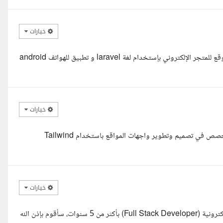
خيارات
السلام عليكم أخي ملهم يمكنني تنفيذ طلبكم من خلال تصميم و برمجة موقع للمتجر الإلكتروني بإستخدام لغة laravel و تطبيق للهواتف android
خيارات
السلام عليكم ورحمة الله وبركاته، أنا وسيم الأمير، مطور Front-End متخصص في تصميم وتطوير واجهات المواقع باستخدام Tailwind
خيارات
السلام عليكم ورحمة الله وبركاته، أنا أحمد فوزي، مبرمج ومصمم مواقع إلكترونية (Full Stack Developer) بأكثر من 5 سنوات، سأقوم بإذن الله