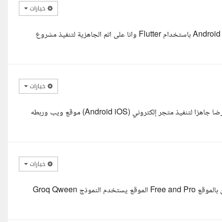
خيارات
يعطيك العافية ا.ملهم , معاك كريم مهندس برمجيات ومطور تطبيقات Android ios باستخدام Flutter وانا على اتم الجاهزية لتنفيذ مشروع
خيارات
مرحبا أ. ملهم، أنا محمود حسين مهندس تطوير تطبيقات Flutter. أقدم عرضا جاهزا لتنفيذ متجر إلكتروني (Android iOS) موقع ويب وربطه
خيارات
لدي مشروع MVP AI SUMMARIZER مع بوابة دفع Stripe وخطتين بالموقع Free and Pro الموقع يستخدم النموذج Groq Qween