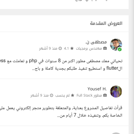
العروض المقدمة
مصطفى ن.
مهندس برمجيات
4.1
منذ 9 أشهر
الflutter و استطيع تنفيذ طلبكم بجدية كاملة و باح...
Yousef H.
مطور Full Stack
لم يحسب
منذ 9 أشهر
الخاصة بكم، وتنفيذه خلال 7 أيام من...