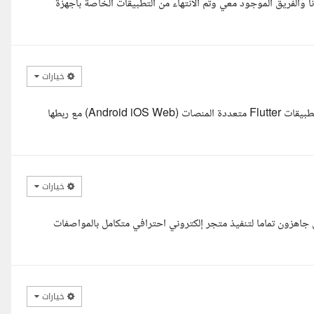
ا والفريق الموجود معي وتم الانتهاء من التطبيقات الخاصة باجهزة
خيارات
وعليكم السلام ورحمة الله وبركاته، أهلا وسهلا بكم، لدي خبرة في تطوير تطبيقات Flutter متعددة المنصات (Android iOS Web) مع ربطها
خيارات
ن جاهزون تماما لتنفيذ متجر إلكتروني احترافي متكامل بالمواصفات
خيارات