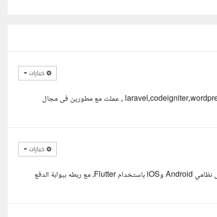
خيارات
تحياتي معك مصطفى مطور اكثر من 8 سنوات في php و تعاملت مع laravel,codeigniter,wordpress , عملت مع مطورين فى مجال
خيارات
قرأت تفاصيل المشروع بعناية، والمتعلقة بتطوير متجر إلكتروني يعمل على نظامي Android وiOS باستخدام Flutter، مع ربطه ببوابة الدفع