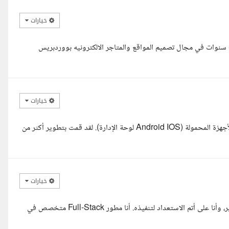
خيارات
مرحبا بشمهندس ملهم ... أنا كريم الكفراوي ولدى خبرة تصل إلى أكثر من 8 سنوات في مجال تصميم المواقع والمتاجر الالكترونيه بووردبريس
خيارات
السلام عليكم لدي أكثر من عامين من الخبرة العملية في تطوير تطبيقات الأجهزة المحمولة (Android IOS لوحة الإدارة). لقد قمت بتطوير أكثر من
خيارات
السلام عليكم ورحمة الله أستاذ ملهم، قرأت تفاصيل مشروعكم باهتمام كبير، وأنا على أتم الاستعداد لتنفيذه. أنا مطور Full-Stack متخصص في