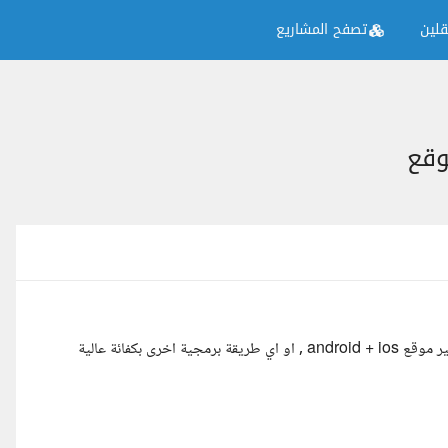
لين
تصفح المشاريع
المبرمجون الاعزاء، من لديه القدرة على تنفيذ مشروع متجر الكتروني فلاتير موقع android + ios , او اي طريقة برمجية اخرى بكفائة عالية