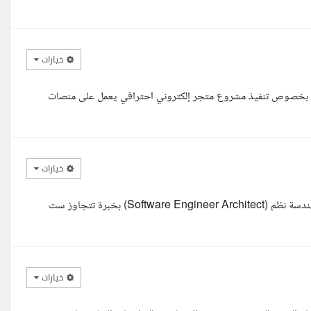
خيارات
كريم بخصوص تنفيذ مشروع متجر إلكتروني احترافي يعمل على منصات
خيارات
السلام عليكم ورحمة الله وبركاته، معكم رانية كامل، مهندسة برمجيات ومهندسة نظم (Software Engineer Architect) بخبرة تتجاوز ست
خيارات