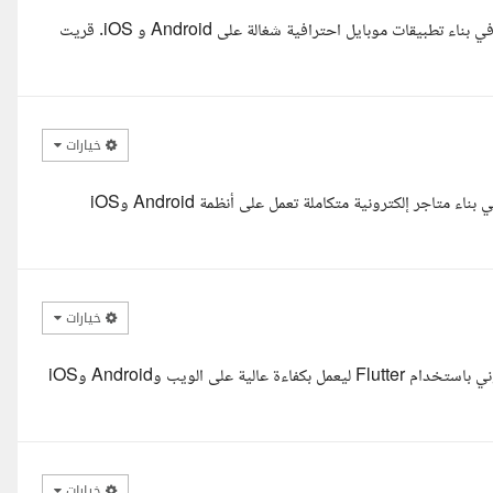
السلام عليكم ورحمة الله وبركاته انا زياد ، مطور تطبيقات Flutter بخبرة في بناء تطبيقات موبايل احترافية شغالة على Android و iOS. قريت
خيارات
مرحبا أ. ملهم أنا عبدالرحمن أشرف، مطور تطبيقات Flutter بخبرة قوية في بناء متاجر إلكترونية متكاملة تعمل على أنظمة Android وiOS
خيارات
وعليكم السلام ورحمة الله وبركاته، يسعدني تنفيذ مشروع المتجر الإلكتروني باستخدام Flutter ليعمل بكفاءة عالية على الويب وAndroid وiOS
خيارات