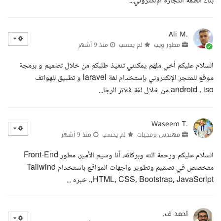
بناء أنظمة التجارة الإلكتروني...
Ali M.
مطور ويب
لم يحسب
منذ 9 أشهر
السلام عليكم أخي ملهم يمكنني تنفيذ طلبكم من خلال تصميم و برمجة
موقع للمتجر الإلكتروني بإستخدام لغة laravel و تطبيق للهواتف
android , iso من خلال لغة فلاتر الرجا...
Waseem T.
مهندس برمجيات
لم يحسب
منذ 9 أشهر
السلام عليكم ورحمة الله وبركاته، أنا وسيم الأمير، مطور Front-End
متخصص في تصميم وتطوير واجهات المواقع باستخدام Tailwind
,HTML, CSS, Bootstrap, JavaScript. خبره ...
احمد ف.