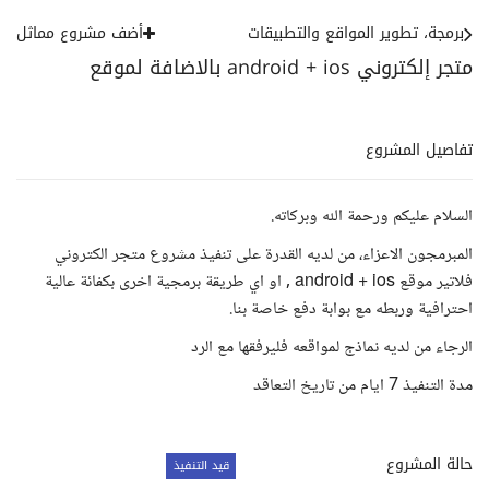
برمجة، تطوير المواقع والتطبيقات
أضف مشروع مماثل
متجر إلكتروني android + ios بالاضافة لموقع
تفاصيل المشروع
السلام عليكم ورحمة الله وبركاته.
المبرمجون الاعزاء، من لديه القدرة على تنفيذ مشروع متجر الكتروني
فلاتير موقع android + ios , او اي طريقة برمجية اخرى بكفائة عالية
احترافية وربطه مع بوابة دفع خاصة بنا.
الرجاء من لديه نماذج لمواقعه فليرفقها مع الرد
مدة التنفيذ 7 ايام من تاريخ التعاقد
حالة المشروع
قيد التنفيذ