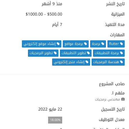
تاريخ النشر
منذ 9 أشهر
الميزانية
$500.00 - $1000.00
مدة التنفيذ
7 أيام
المهارات
flutter
برمجة
برمجة مواقع
إنشاء موقع إلكتروني
برمجة التطبيقات
تطوير التطبيقات
تطوير البرمجيات
هندسة البرمجيات
إنشاء متجر إلكتروني
صاحب المشروع
ملهم ا.
مهندس برمجيات
تاريخ التسجيل
22 مايو 2022
معدل التوظيف
18.00%