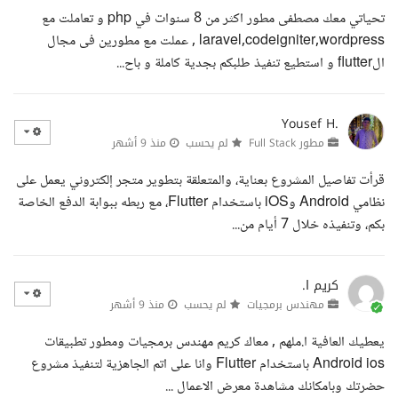
تحياتي معك مصطفى مطور اكثر من 8 سنوات في php و تعاملت مع
laravel,codeigniter,wordpress , عملت مع مطورين فى مجال
الflutter و استطيع تنفيذ طلبكم بجدية كاملة و باح...
Yousef H.
مطور Full Stack
لم يحسب
منذ 9 أشهر
قرأت تفاصيل المشروع بعناية، والمتعلقة بتطوير متجر إلكتروني يعمل على
نظامي Android وiOS باستخدام Flutter، مع ربطه ببوابة الدفع الخاصة
بكم، وتنفيذه خلال 7 أيام من...
كريم ا.
مهندس برمجيات
لم يحسب
منذ 9 أشهر
يعطيك العافية ا.ملهم , معاك كريم مهندس برمجيات ومطور تطبيقات
Android ios باستخدام Flutter وانا على اتم الجاهزية لتنفيذ مشروع
حضرتك وبامكانك مشاهدة معرض الاعمال ...