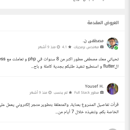
العروض المقدمة
مصطفى ن.
مهندس برمجيات
4.1
منذ 9 أشهر
الflutter و استطيع تنفيذ طلبكم بجدية كاملة و باح...
Yousef H.
مطور Full Stack
لم يحسب
منذ 9 أشهر
الخاصة بكم، وتنفيذه خلال 7 أيام من...