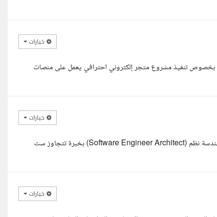
خيارات
كريم بخصوص تنفيذ مشروع متجر إلكتروني احترافي يعمل على منصات
خيارات
السلام عليكم ورحمة الله وبركاته، معكم رانية كامل، مهندسة برمجيات ومهندسة نظم (Software Engineer Architect) بخبرة تتجاوز ست
خيارات