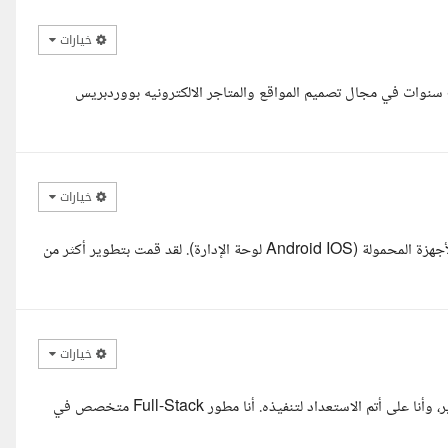
خيارات
مرحبا بشمهندس ملهم ... أنا كريم الكفراوي ولدى خبرة تصل إلى أكثر من 8 سنوات في مجال تصميم المواقع والمتاجر الالكترونيه بووردبريس
خيارات
السلام عليكم لدي أكثر من عامين من الخبرة العملية في تطوير تطبيقات الأجهزة المحمولة (Android IOS لوحة الإدارة). لقد قمت بتطوير أكثر من
خيارات
السلام عليكم ورحمة الله أستاذ ملهم، قرأت تفاصيل مشروعكم باهتمام كبير، وأنا على أتم الاستعداد لتنفيذه. أنا مطور Full-Stack متخصص في