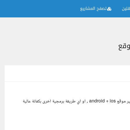
لين
تصفح المشاريع
المبرمجون الاعزاء، من لديه القدرة على تنفيذ مشروع متجر الكتروني فلاتير موقع android + ios , او اي طريقة برمجية اخرى بكفائة عالية