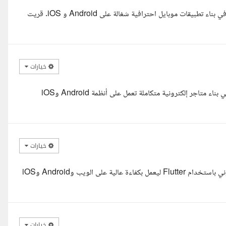
السلام عليكم ورحمة الله وبركاته انا زياد ، مطور تطبيقات Flutter بخبرة في بناء تطبيقات موبايل احترافية شغالة على Android و iOS. قريت
خيارات
مرحبا أ. ملهم أنا عبدالرحمن أشرف، مطور تطبيقات Flutter بخبرة قوية في بناء متاجر إلكترونية متكاملة تعمل على أنظمة Android وiOS
خيارات
وعليكم السلام ورحمة الله وبركاته، يسعدني تنفيذ مشروع المتجر الإلكتروني باستخدام Flutter ليعمل بكفاءة عالية على الويب وAndroid وiOS
خيارات