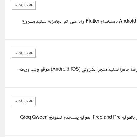
خيارات
يعطيك العافية ا.ملهم , معاك كريم مهندس برمجيات ومطور تطبيقات Android ios باستخدام Flutter وانا على اتم الجاهزية لتنفيذ مشروع
خيارات
مرحبا أ. ملهم، أنا محمود حسين مهندس تطوير تطبيقات Flutter. أقدم عرضا جاهزا لتنفيذ متجر إلكتروني (Android iOS) موقع ويب وربطه
خيارات
لدي مشروع MVP AI SUMMARIZER مع بوابة دفع Stripe وخطتين بالموقع Free and Pro الموقع يستخدم النموذج Groq Qween