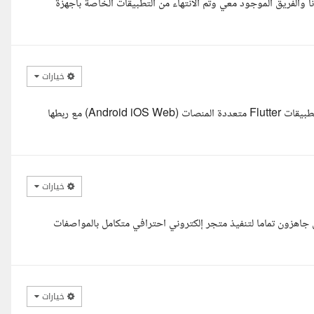
ا والفريق الموجود معي وتم الانتهاء من التطبيقات الخاصة باجهزة
خيارات
وعليكم السلام ورحمة الله وبركاته، أهلا وسهلا بكم، لدي خبرة في تطوير تطبيقات Flutter متعددة المنصات (Android iOS Web) مع ربطها
خيارات
ن جاهزون تماما لتنفيذ متجر إلكتروني احترافي متكامل بالمواصفات
خيارات