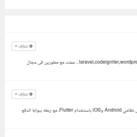
خيارات
تحياتي معك مصطفى مطور اكثر من 8 سنوات في php و تعاملت مع laravel,codeigniter,wordpress , عملت مع مطورين فى مجال
خيارات
قرأت تفاصيل المشروع بعناية، والمتعلقة بتطوير متجر إلكتروني يعمل على نظامي Android وiOS باستخدام Flutter، مع ربطه ببوابة الدفع