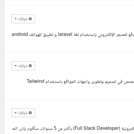
خيارات
السلام عليكم أخي ملهم يمكنني تنفيذ طلبكم من خلال تصميم و برمجة موقع للمتجر الإلكتروني بإستخدام لغة laravel و تطبيق للهواتف android
خيارات
السلام عليكم ورحمة الله وبركاته، أنا وسيم الأمير، مطور Front-End متخصص في تصميم وتطوير واجهات المواقع باستخدام Tailwind
خيارات
السلام عليكم ورحمة الله وبركاته، أنا أحمد فوزي، مبرمج ومصمم مواقع إلكترونية (Full Stack Developer) بأكثر من 5 سنوات، سأقوم بإذن الله