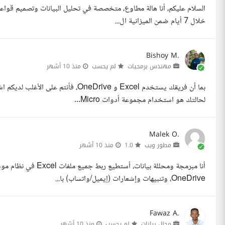
السلام عليكم، أنا هالة مطاوع، متخصصة في تحليل البيانات وتصميم قواعد
خلال 7 أيام ضمن الميزانية ال...
Bishoy M.
مهندس برمجيات
لم يحسب
منذ 10 أشهر
لحالتك هو استخدام مجموعة أدوات Micro...
Malek O.
مطور ويب
1.0
منذ 10 أشهر
OneDrive، وتنبيهات وإشعارات (إيميل/واتساب) با...
Fawaz A.
محلل بيانات
لم يحسب
منذ 10 أشهر