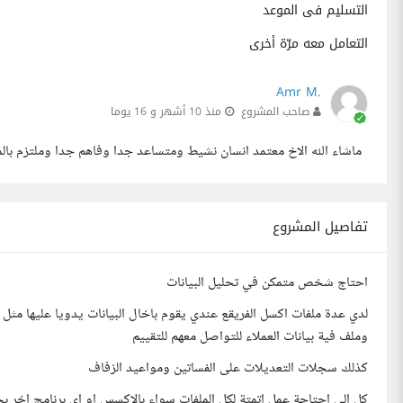
التسليم فى الموعد
التعامل معه مرّة أخرى
Amr M.
صاحب المشروع
منذ 10 أشهر و 16 يوما
ماشاء الله الاخ معتمد انسان نشيط ومتساعد جدا وفاهم جدا وملتزم بالم
تفاصيل المشروع
احتاج شخص متمكن في تحليل البيانات
لدي عدة ملفات اكسل الفريقع عندي يقوم باخال البيانات يدويا عليها مث
وملف فية بيانات العملاء للتواصل معهم للتقييم
كذلك سجلات التعديلات على الفساتين ومواعيد الزفاف
كل الي احتاجة عمل اتمتة لكل الملفات سواء بالاكسس او اي برنامج اخر