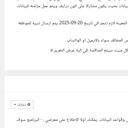
انات بحيث يكون مشاركا على الون درايف ويتم عمل مزامنة للبيانات
بعض الملفات تحتوي على مهام احتاج تنبيهات للمهام المتاخرة مثلا المهمة المعينة لازم تنجز في تاريخ 20-09-2025 يتم ارسال تنبية للموظفة
 المخالف سواء بالايميل او الواتساب .
 وكل شيت سيتم المناقشة في الية عرض التقرير لة
خيارات
واعد البيانات. يمكنك اولا الاطلاع علي معرضي . - البرنامج سوف