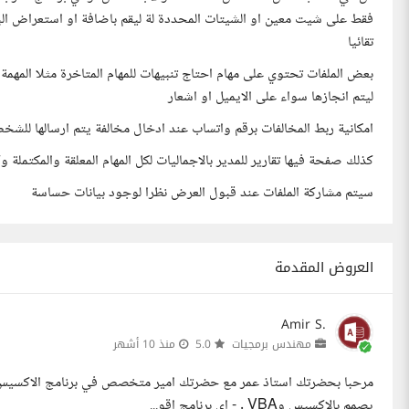
فقط على شيت معين او الشيتات المحددة لة ليقم باضافة او استعراض البي
تقائيا
ليتم انجازها سواء على الايميل او اشعار
امكانية ربط المخالفات برقم واتساب عند ادخال مخالفة يتم ارسالها للشخص
كذلك صفحة فيها تقارير للمدير بالاجماليات لكل المهام المعلقة والمكتملة
سيتم مشاركة الملفات عند قبول العرض نظرا لوجود بيانات حساسة
العروض المقدمة
Amir S.
مهندس برمجيات
5.0
منذ 10 أشهر
مرحبا بحضرتك استاذ عمر مع حضرتك امير متخصص في برنامج الاكسيس وق
يصمم بالاكسيس وVBA . - اي برنامج اقو...