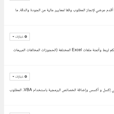
دم عرضي لإنجاز المطلوب وفقا لمعايير عالية من الجودة والدقة. ما
خيارات
السلام عليكم، اطلعت على تفاصيل مشروعكم بعناية، وفهمت تماما احتياجكم لربط وأتمتة ملفات Excel المختلفة (الحجوزات المخالفات المبيعات
خيارات
السلام عليكم ، الأستاذ الكريم عمرو، أنا منذر محلل بيانات محترف خبير في إكسل و أكسس وإضافة الخصائص البرمجية باستخدام VBA. المطلوب