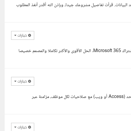
 البيانات. قرأت تفاصيل مشروعك جيدا، وبإذن الله أقدر أنفذ المطلوب
خيارات
بما أن فريقك يستخدم Excel و OneDrive، فأنتم على الأغلب لديكم اشتراك Microsoft 365. الحل الأقوى والأكثر تكاملا والمصمم خصيصا
خيارات
أنا مبرمجة ومحللة بيانات، أستطيع ربط جميع ملفات Excel في نظام موحد (Access أو ويب) مع صلاحيات لكل موظف، مزامنة عبر
خيارات