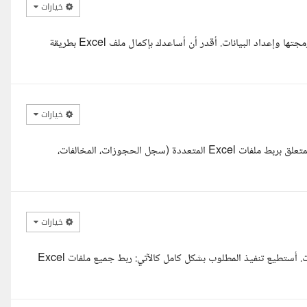
خيارات
السلام عليكم، أنا م. صالح معروف، خبير في التعامل مع ملفات Excel وبرمجتها وإعداد البيانات. أقدر أن أساعدك بإكمال ملف Excel بطريقة
خيارات
السلام عليكم ورحمة الله وبركاته، اطلعت بعناية على تفاصيل مشروعكم المتعلق بربط ملفات Excel المتعددة (سجل الحجوزات، المخالفات،
خيارات
مرحبا، أنا محلل بيانات بخبرة في Excel وAccess وأتمتة قواعد البيانات. أستطيع تنفيذ المطلوب بشكل كامل كالآتي: ربط جميع ملفات Excel