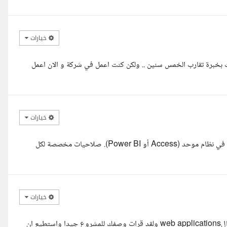
خيارات
ت بخبرة تقارب الخمس سنين .. ولكن كنت اعمل في شركة و الان اعمل
خيارات
إدارة وصلاحيات مخصصة لكل ما الذي أقدمه: ربط وتجميع ملفات الإكسل في نظام موحد (Access أو Power BI). صلاحيات مخصصة لكل
خيارات
السلام عليكم, مع حضرتك اسلام يوسف مهندس برمجيات متخصص في الweb applications ولقد قرات وصفك للمشروع جيدا واستطيع ان