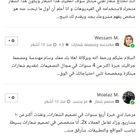
انت تحتاج شعار تقني مبتكر سوف اعطيك هذا الشعار ويكون هذا الشعار
متحرك لاستخدامه في الفيديوهات و انا أعلم أن أول ما تبحث عنه هو
شخص يفهم مشروعك بجد ويقدم لك نتيج...
Wessam M.
مهندسه ومصممه شعارات
4.9
منذ 10 أشهر
السلام عليكم ورحمة الله وبركاتة اهلا بك معك وسام مهندسة ومصممة
جرافيك خبرة اكثر من 4 سنوات في مجال التصميمات. لتقديم شعارات
مبتكرة ومخصصة تلبي احتياجاتك في الوق...
Moataz M.
مصمم شعار
لم يحسب
منذ 10 أشهر
مرحبا، لدي خبرة أربع سنوات في تصميم الشعارات، ونفذت أكثر من ١٠
مشاريع، وزاد تفاعل العملاء 2x. أنا متخصص في تصميم شعارات بسيطة
تناسب المواقع والتطبيقات. سأرفق مث...