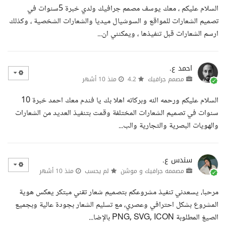
السلام عليكم ، معك يوسف مصمم جرافيك ولدي خبرة 5سنوات في
تصميم الشعارات للمواقع و السوشيال ميديا والشعارات الشخصية ، وكذلك
ارسم الشعارات قبل تنفيذها ، ويمكنني ان...
احمد ع.
مصمم جرافيك
4.2
منذ 10 أشهر
السلام عليكم ورحمه الله وبركاته اهلا بك يا فندم معك احمد خبرة 10
سنوات في تصميم الشعارات المختلفة وقمت بتنفيذ العديد من الشعارات
والهويات البصرية والتجارية والب...
سندس ع.
مصممه جرافيك و موشن
لم يحسب
منذ 10 أشهر
مرحبا، يسعدني تنفيذ مشروعكم بتصميم شعار تقني مبتكر يعكس هوية
المشروع بشكل احترافي وعصري، مع تسليم الشعار بجودة عالية وبجميع
الصيغ المطلوبة PNG, SVG, ICON بالإضا...