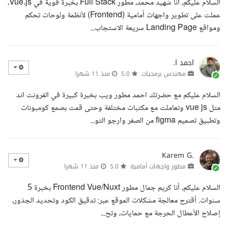
السلام عليكم، أنا شهيد محمد، مطور Full Stack بخبرة قوية في Vue.js،
عملت على تطوير واجهات أمامية (Frontend) لأنظمة ولوحات تحكم
ومواقع Landing Page سريعة الاستجاب...
احمد ا.
مهندس برمجيات
5.0
منذ 11 شهرا
السلام عليكم مع حضرتك احمد مطور ويب بخبرة كبيرة في الفرونت اند
متل vue js وتعاملت مع مكتبات مختلفة وحتى قمت بصمع كومبونات
وتطبيق تصميم figma من الصفر وارجو التو...
Karem G.
مطور واجهات أمامية
5.0
منذ 11 شهرا
السلام عليكم، أنا كريم جمال مطور Frontend Vue/Nuxt بخبرة 5
سنوات. أقترح معالجة مشكلات الموقع عبر: تدقيق الكود وتحديد الجذور،
إصلاح الأعطال الحرجة مع حمايات، وتح...