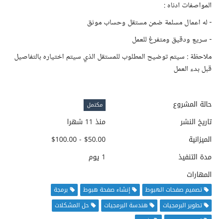
المواصفات ادناه :
- له اعمال مسلمة ضمن مستقل وحساب موثق
- سريع ودقيق ومتفرغ للعمل
ملاحظة : سيتم توضيح المطلوب للمستقل الذي سيتم اختياره بالتفاصيل
قبل بدء العمل
حالة المشروع
مكتمل
تاريخ النشر
منذ 11 شهرا
الميزانية
$50.00 - $100.00
مدة التنفيذ
1 يوم
المهارات
تصميم صفحات الهبوط
إنشاء صفحة هبوط
برمجة
تطوير البرمجيات
هندسة البرمجيات
حل المشكلات