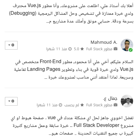
أهلا بك أستاذ علي، اطلعت على مشروعك، وأنا مطور Vue.js محترف
ولدي خبرة ممتازة في تشخيص وحل المشاكل البرمجية (Debugging)
بسرعة ودقة. حسابي موثق وأملك عدة مشاريع م...
Mahmoud A.
مطور Full Stack
5.0
منذ 11 شهرا
السلام عليكم، أخي علي أنا محمود، مطور Front-End متخصص في
Vue.js ولدي خبرة قوية في بناء وتطوير Landing Pages تفاعلية
وسريعة. لماذا أعتقد أنني مناسب لمشروعك خبرة ...
جمال ع.
مطور Full Stack
لم يحسب
منذ 11 شهرا
تفضل اخووي جاهز لحل اي مشكلة عندك في vue . صفحة هبوط او اي
مشروع Full Stack Developer .. خبرة سابقة وعمل مشاريع كثيرة
كبيرة ب جميع التقنيات الحديثة .. صفحات هبو...