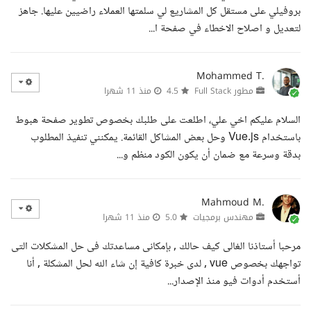
بروفيلي على مستقل كل المشاريع لي سلمتها العملاء راضيين عليها. جاهز
لتعديل و اصلاح الاخطاء في صفحة ا...
Mohammed T.
مطور Full Stack
4.5
منذ 11 شهرا
السلام عليكم اخي علي، اطلعت على طلبك بخصوص تطوير صفحة هبوط
باستخدام Vue.js وحل بعض المشاكل القائمة. يمكنني تنفيذ المطلوب
بدقة وسرعة مع ضمان أن يكون الكود منظم و...
Mahmoud M.
مهندس برمجيات
5.0
منذ 11 شهرا
مرحبا أستاذنا الغالى كيف حالك , بإمكانى مساعدتك فى حل المشكلات التى
تواجهك بخصوص vue , لدى خبرة كافية إن شاء الله لحل المشكلة , أنا
أستخدم أدوات فيو منذ الإصدار...