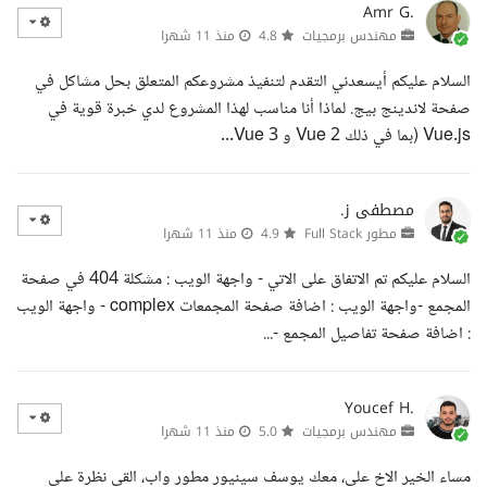
Amr G.
مهندس برمجيات
4.8
منذ 11 شهرا
السلام عليكم أيسعدني التقدم لتنفيذ مشروعكم المتعلق بحل مشاكل في
صفحة لاندينج بيج. لماذا أنا مناسب لهذا المشروع لدي خبرة قوية في
Vue.js (بما في ذلك Vue 2 و Vue 3...
مصطفى ز.
مطور Full Stack
4.9
منذ 11 شهرا
السلام عليكم تم الاتفاق على الاتي - واجهة الويب : مشكلة 404 في صفحة
المجمع -واجهة الويب : اضافة صفحة المجمعات complex - واجهة الويب
: اضافة صفحة تفاصيل المجمع -...
Youcef H.
مهندس برمجيات
5.0
منذ 11 شهرا
مساء الخير الاخ علي، معك يوسف سينيور مطور واب، القي نظرة على