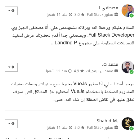
مصطفي ا.
مطور Full Stack
3.0
منذ 11 شهرا
السلام عليكم ورحمة الله وبركاته بشمهندس علي، أنا مصطفى الجيزاوي،
Full Stack Developer، ويسعدني جدا أقدم لحضرتك عرض لتنفيذ
التعديلات المطلوبة على مشروع Landing P...
محمد ت.
مهندس برمجيات
4.9
منذ 11 شهرا
مرحبا أستاذ علي، أنا مطور VueJs بخبرة سبع سنوات، وعملت عشرات
المشاريع الضخمة باستخدام VueJs أستطيع حل المشاكل التي سوف
نتفق عليها في نقاش الصفقة إن شاء الله، حس...
Shahid M.
مطور Full Stack
5.0
منذ 11 شهرا