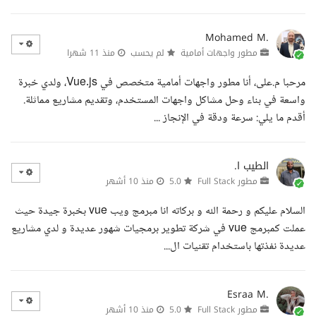
Mohamed M.
مطور واجهات أمامية
لم يحسب
منذ 11 شهرا
مرحبا م.على، أنا مطور واجهات أمامية متخصص في Vue.js، ولدي خبرة
واسعة في بناء وحل مشاكل واجهات المستخدم، وتقديم مشاريع مماثلة.
أقدم ما يلي: سرعة ودقة في الإنجاز ...
الطيب ا.
مطور Full Stack
5.0
منذ 10 أشهر
السلام عليكم و رحمة الله و بركاته انا مبرمج ويب vue بخبرة جيدة حيث
عملت كمبرمج vue في شركة تطوير برمجيات شهور عديدة و لدي مشاريع
عديدة نفذتها باستخدام تقنيات ال...
Esraa M.
مطور Full Stack
5.0
منذ 10 أشهر