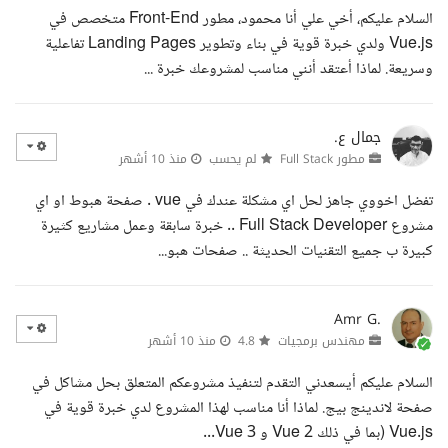
السلام عليكم، أخي علي أنا محمود، مطور Front-End متخصص في
Vue.js ولدي خبرة قوية في بناء وتطوير Landing Pages تفاعلية
وسريعة. لماذا أعتقد أنني مناسب لمشروعك خبرة ...
جمال ع.
مطور Full Stack
لم يحسب
منذ 10 أشهر
تفضل اخووي جاهز لحل اي مشكلة عندك في vue . صفحة هبوط او اي
مشروع Full Stack Developer .. خبرة سابقة وعمل مشاريع كثيرة
كبيرة ب جميع التقنيات الحديثة .. صفحات هبو...
Amr G.
مهندس برمجيات
4.8
منذ 10 أشهر
السلام عليكم أيسعدني التقدم لتنفيذ مشروعكم المتعلق بحل مشاكل في
صفحة لاندينج بيج. لماذا أنا مناسب لهذا المشروع لدي خبرة قوية في
Vue.js (بما في ذلك Vue 2 و Vue 3...