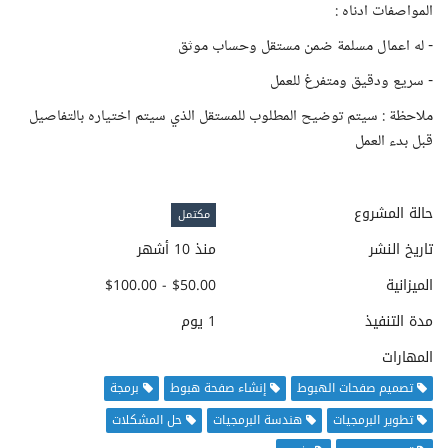
المواصفات ادناه :
- له اعمال مسلمة ضمن مستقل وحساب موثق
- سريع ودقيق ومتفرغ للعمل
ملاحظة : سيتم توضيح المطلوب للمستقل الذي سيتم اختياره بالتفاصيل
قبل بدء العمل
حالة المشروع
مكتمل
تاريخ النشر
منذ 10 أشهر
الميزانية
$50.00 - $100.00
مدة التنفيذ
1 يوم
المهارات
تصميم صفحات الهبوط
إنشاء صفحة هبوط
برمجة
تطوير البرمجيات
هندسة البرمجيات
حل المشكلات