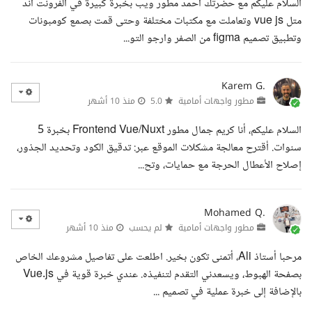
السلام عليكم مع حضرتك احمد مطور ويب بخبرة كبيرة في الفرونت اند
متل vue js وتعاملت مع مكتبات مختلفة وحتى قمت بصمع كومبونات
وتطبيق تصميم figma من الصفر وارجو التو...
Karem G.
مطور واجهات أمامية
5.0
منذ 10 أشهر
السلام عليكم، أنا كريم جمال مطور Frontend Vue/Nuxt بخبرة 5
سنوات. أقترح معالجة مشكلات الموقع عبر: تدقيق الكود وتحديد الجذور،
إصلاح الأعطال الحرجة مع حمايات، وتح...
Mohamed Q.
مطور واجهات أمامية
لم يحسب
منذ 10 أشهر
مرحبا أستاذ Ali، أتمنى تكون بخير. اطلعت على تفاصيل مشروعك الخاص
بصفحة الهبوط، ويسعدني التقدم لتنفيذه. عندي خبرة قوية في Vue.js
بالإضافة إلى خبرة عملية في تصميم ...