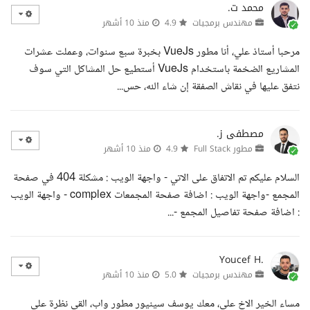
محمد ت.
مهندس برمجيات
4.9
منذ 10 أشهر
مرحبا أستاذ علي، أنا مطور VueJs بخبرة سبع سنوات، وعملت عشرات
المشاريع الضخمة باستخدام VueJs أستطيع حل المشاكل التي سوف
نتفق عليها في نقاش الصفقة إن شاء الله، حس...
مصطفى ز.
مطور Full Stack
4.9
منذ 10 أشهر
السلام عليكم تم الاتفاق على الاتي - واجهة الويب : مشكلة 404 في صفحة
المجمع -واجهة الويب : اضافة صفحة المجمعات complex - واجهة الويب
: اضافة صفحة تفاصيل المجمع -...
Youcef H.
مهندس برمجيات
5.0
منذ 10 أشهر
مساء الخير الاخ علي، معك يوسف سينيور مطور واب، القي نظرة على