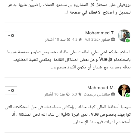
بروفيلي على مستقل كل المشاريع لي سلمتها العملاء راضيين عليها. جاهز
لتعديل و اصلاح الاخطاء في صفحة ا...
Mohammed T.
مطور Full Stack
4.5
منذ 10 أشهر
السلام عليكم اخي علي، اطلعت على طلبك بخصوص تطوير صفحة هبوط
باستخدام Vue.js وحل بعض المشاكل القائمة. يمكنني تنفيذ المطلوب
بدقة وسرعة مع ضمان أن يكون الكود منظم و...
Mahmoud M.
مهندس برمجيات
5.0
منذ 10 أشهر
مرحبا أستاذنا الغالى كيف حالك , بإمكانى مساعدتك فى حل المشكلات التى
تواجهك بخصوص vue , لدى خبرة كافية إن شاء الله لحل المشكلة , أنا
أستخدم أدوات فيو منذ الإصدار...