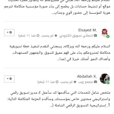
السلام عليكم ورحمة الله، لفتني في مشروعكم أنه يتجاوز مجرد تحديث
موقع أو تنشيط حسابات، بل يطمح إلى بناء صورة مؤسسية متكاملة تترجم
هوية المؤسسة إلى حضور قوي وجذاب...
Elsayed M.
اخصائي تسويق الكتروني
لم يحسب
منذ 11 شهرا
السلام عليكم ورحمة الله وبركاته، يسعدني التقدم لتنفيذ خطة تسويقية
متكاملة لمشروعكم، بناء على فهم عميق للسوق، والجمهور المستهدف،
وأهداف النمو. أمتلك خبرة في إعدا...
Abdallah K.
مصمم ويب
لم يحسب
منذ 11 شهرا
ملخص شامل للخدمات التي سأقدمها لك سأعمل كـ مدير تسويق رقمي
واستراتيجي محتوى خاص بمؤسستك، وسأقدم الحزمة المتكاملة التالية:
1. إستراتيجية التسويق الرقمي الشاملة (...