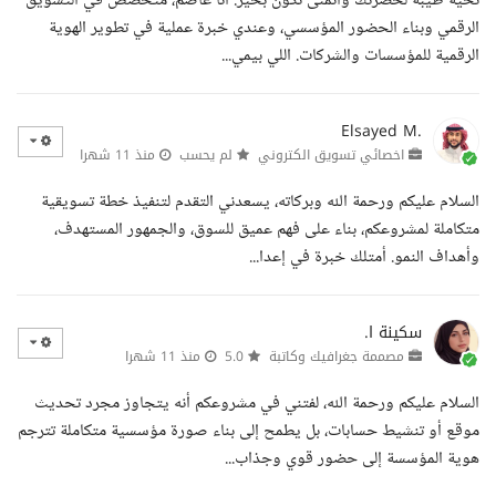
تحية طيبة لحضرتك وأتمنى تكون بخير. أنا عاصم، متخصص في التسويق
الرقمي وبناء الحضور المؤسسي، وعندي خبرة عملية في تطوير الهوية
الرقمية للمؤسسات والشركات. اللي بيمي...
Elsayed M.
اخصائي تسويق الكتروني
لم يحسب
منذ 11 شهرا
السلام عليكم ورحمة الله وبركاته، يسعدني التقدم لتنفيذ خطة تسويقية
متكاملة لمشروعكم، بناء على فهم عميق للسوق، والجمهور المستهدف،
وأهداف النمو. أمتلك خبرة في إعدا...
سكينة ا.
مصممة جغرافيك وكاتبة
5.0
منذ 11 شهرا
السلام عليكم ورحمة الله، لفتني في مشروعكم أنه يتجاوز مجرد تحديث
موقع أو تنشيط حسابات، بل يطمح إلى بناء صورة مؤسسية متكاملة تترجم
هوية المؤسسة إلى حضور قوي وجذاب...