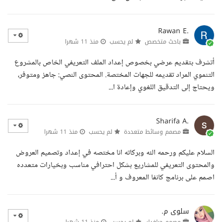
Rawan E.
باحث متخصص
لم يحسب
منذ 11 شهرا
أتشرف بتقديم عرضي بخصوص إعداد الملف التعريفي الخاص بالمشروع
التنموي المراد تقديمه للجهات المختصة. المحتوى النصي: جاهز ومتوفر،
ويحتاج إلى التدقيق اللغوي وإعادة ا...
Sharifa A.
مصمم وسائط متعددة
لم يحسب
منذ 11 شهرا
السلام عليكم ورحمه الله وبركاته انا مختصه في إعداد وتصميم العروض
والمحتوى التعريفي للمشاريع بشكل احترافي مناسب وبخيارات متعدده
اصمم على برنامج كانفا المعروف و أ...
سلوى م.
مصمم جرافيك
لم يحسب
منذ 11 شهرا