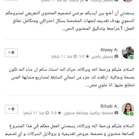
يسعدني أن أضع بين أيديكم عرضي لتصميم المحتوى التعريفي لمشروعكم
التنموي بهدف تقديمه للجهات المختصة بشكل احترافي ومتكامل. نطاق
العمل: 1.مراجعة وتدقيق المحتوى النص...
Alawy A.
مسوق رقمي
5.0
منذ 11 شهرا
السلام عليكم ورحمة الله وبركاته، حياك الله استاذ سالم ان شاء الله تكون
بصحة وعافية. ارفقت لك جزء من اعمالي السابقة لمشاريع مشابهة اتمنى
تتطلع عليها. انا علوي مص...
Rihab A.
مصممة جرافيك وصانعة محتوى
5.0
منذ 11 شهرا
السلام عليكم ورحمة الله وبركاته, يسعدني العمل معكم في هذا المشروع
كصانعة محتوى و مصممة عروض تقديمية و بروفايل الشركات و اي تصميم