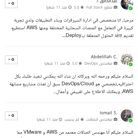
عبدالخالق ا.
مطور Full Stack
5.0
منذ 11 شهرا
مرحبا, انا متخصص في ادارة السيرفرات وبناء التطبيقات ولدي تجربة
كبيرة في التعامل مع المنصات السحابية المختلفة ومنها AWS استطيع
تقديم كافة الحلول المتعلقة بDeploy...
Abdelillah C.
مهندس DevOps
5.0
منذ 11 شهرا
السلام عليكم ورحمه الله وبركاته ان شاء الله يمكنني تنفيذ طلبك بكل
احترافيه,تخصصي هو DevOps/Cloud سبق أن نفذت مشاريع مشابهة
AWS، ويمكنك الاطلاع على تقييمي وأعمال...
Ismail S.
مهندس اتصالات
لم يحسب
منذ 11 شهرا
السلام عليكم أنا مهندس اتصالات معتمد من AWS و VMware مما