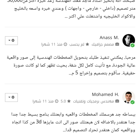
صبحك الله بالخير استاذ ماجد معك المهندسه رغد خبره اكثر من30,000
متر تصميم (داخلي - خارجي - واجهات ) وعندي خبره واسعه بالخليج
والاكواد الخليجيه واشتغلت علي اكثر ...
Anass M.
مصمم جرافيك
لم يحسب
منذ 11 شهرا
مرحبا، يمكنني تنفيذ طلبك بتحويل المخططات الهندسية إلى صور واقعية
عالية الجودة، مع تأثيث كامل لكل شقة، بحيث تظهر كما لو كانت صورة
حقيقية. سأقوم بتصميم وإخراج 5 م...
Mohamed H.
مهندس برمجيات وتقنيات
5.0
منذ 11 شهرا
ببساطه جد هرسملك المخططات واقعيه وابعتلك بنامج بسيط جدا جدا
جدا هتقدر بالاضافه لان هبعتلك صور الى انت عايزها 3d من كذا اتجاه
وواقعيه كمان هتقدر تحرك التصميم قدا...