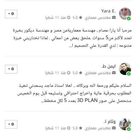
Yara E.
مهندس معماري
5.0
منذ 11 شهرا
مرحبا أنا يارا عصام ، مهندسة معماريةمن مصر و مهندسة ديكور بخبرة
تمتد لأكثر من5 سنوات .ملحق يعض من اعمالي . لماذا تختاريني خبرة
متنوعه : لدي القدرة علي التصميم ا...
ايمن ط.
مهندس معماري
5.0
منذ 11 شهرا
السلام عليكم ورحمة الله وبركاته .. اهلا استاذ ماجد يسعدني تنفيذ
المطلوب بحرفية عالية واخراج احترافي وتسليمه قبل يوم الخميس
ستحصل على صور 3D PLAN بعدد 5 لكل مخطط...
وئام ا.
مهندس معماري
5.0
منذ 11 شهرا