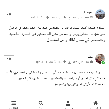
عبود ا.
مهندس معماري
لم يحسب
منذ 11 شهرا
السلام عليكم كيف سيد ماجد انا المهندس عبدالله احمد معماري حاصل
على شهاده البكالوريوس واتمم دراستي الماجستير في العمارة الداخلية
ومتخصص في مجال BIM واتقن استعمال...
دينا ا.
مهندس معماري
4.9
منذ 11 شهرا
أنا دينا، مهندسة معمارية متخصصة في التصميم الداخلي والمعماري، أقدم
خدماتي بكل احترافية واهتمام بالتفاصيل. أمتلك خبرة في تحويل
مخططات الأوتوكاد وتلوينها وتعفيشها...
الرئيسية
حسابي
بحث
القائمة