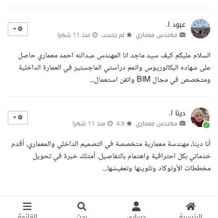
عبود ا.
مهندس معماري
لم يحسب
منذ 11 شهرا
السلام عليكم كيف سيد ماجد انا المهندس عبدالله احمد معماري حاصل
على شهاده البكالوريوس واتمم دراستي الماجستير في العمارة الداخلية
ومتخصص في مجال BIM واتقن استعمال...
دينا ا.
مهندس معماري
4.9
منذ 11 شهرا
أنا دينا، مهندسة معمارية متخصصة في التصميم الداخلي والمعماري، أقدم
خدماتي بكل احترافية واهتمام بالتفاصيل. أمتلك خبرة في تحويل
مخططات الأوتوكاد وتلوينها وتعفيشها...
الرئيسية
حسابي
بحث
القائمة