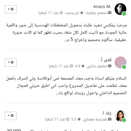
Anass M.
مصمم جرافيك
لم يحسب
منذ 11 شهرا
مرحبا، يمكنني تنفيذ طلبك بتحويل المخططات الهندسية إلى صور واقعية
عالية الجودة، مع تأثيث كامل لكل شقة، بحيث تظهر كما لو كانت صورة
حقيقية. سأقوم بتصميم وإخراج 5 م...
لمى أ.
مصمم داخلي
4.8
منذ 11 شهرا
السلام عليكم استاذ ماجد, معك المصممة لمى أبوفلاسة ولي الشرف بالعمل
معك. تطلعت على تفاصيل المشروع واحب اني اطبق خبرتي فمجال
التصميم الداخلي واحول رؤيتك لواقع باذ...
رغد ا.
هندسة معماري
5.0
منذ 11 شهرا