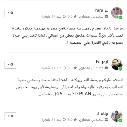
Yara E.
مهندس معماري
5.0
منذ 11 شهرا
مرحبا أنا يارا عصام ، مهندسة معماريةمن مصر و مهندسة ديكور بخبرة
تمتد لأكثر من5 سنوات .ملحق يعض من اعمالي . لماذا تختاريني خبرة
متنوعه : لدي القدرة علي التصميم ا...
ايمن ط.
مهندس معماري
5.0
منذ 11 شهرا
السلام عليكم ورحمة الله وبركاته .. اهلا استاذ ماجد يسعدني تنفيذ
المطلوب بحرفية عالية واخراج احترافي وتسليمه قبل يوم الخميس
ستحصل على صور 3D PLAN بعدد 5 لكل مخطط...
وئام ا.
مهندس معماري
5.0
منذ 11 شهرا