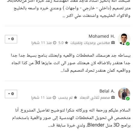
صبحك الله بالخير استاذ ماجد معك المهندسه رغد خبره اكثر من30,000
متر تصميم (داخلي - خارجي - واجهات ) وعندي خبره واسعه بالخليج
والاكواد الخليجيه واشتغلت علي اكثر ...
Mohamed H.
مهندس برمجيات وتقنيات
5.0
منذ 11 شهرا
ببساطه جد هرسملك المخططات واقعيه وابعتلك بنامج بسيط جدا جدا
جدا هتقدر بالاضافه لان هبعتلك صور الى انت عايزها 3d من كذا اتجاه
وواقعيه كمان هتقدر تحرك التصميم قدا...
Belal A.
مصمم ثلاثي الابعاد
لم يحسب
منذ 11 شهرا
السلام عليكم ورحمة الله وبركاته شكرا لتوضيح تفاصيل المشروع. أنا
متخصص في تحويل المخططات الهندسية إلى صور واقعية باستخدام
برامج 3D مثل Blender، ولدي خبرة سابقة ف...