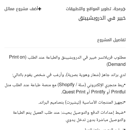
برمجة، تطوير المواقع والتطبيقات
أضف مشروع مماثل
خبير في الدروبشيبنق
تفاصيل المشروع
مطلوب فريلانسر خبير في الدروبشيبنق والطباعة عند الطلب (Print on
Demand)
لدي براند جاهز (شعار وهوية بصرية)، وأرغب في شخص يقوم بالتالي:
•ربط متجري الإلكتروني (سلة / Shopify) مع منصة طباعة عند الطلب مثل
Printful أو Printify أو Quest Print.
•تجهيز المنتجات الأساسية (تيشيرت) بتصاميم البراند.
•ضبط إعدادات الدفع والتوصيل بحيث: عند طلب العميل يتم الطباعة
والتوصيل مباشرة بدون تدخل يدوي.