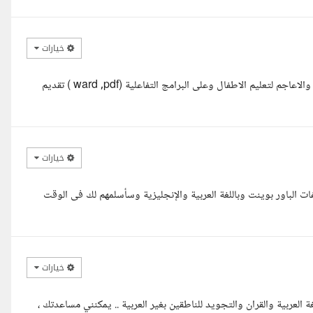
خيارات
مرحبا صديقي يسعدني التعامل معك في اعداد الملفات لتعلم اللغة العربية والاعاجم لتعليم الاطفال وعلى البرامج التفاعلية (ward ,pdf ) تقديم
خيارات
الباور بوينت وباللغة العربية والإنجليزية وسأسلمهم لك فى الوقت
خيارات
العربية والقران والتجويد للناطقين بغير العربية .. يمكنني مساعدتك ،