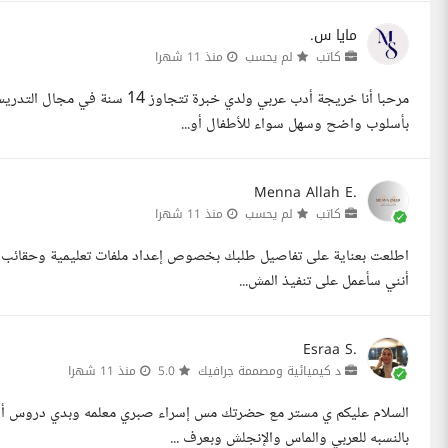
مايا س.
كاتب
لم يحسب
منذ 11 شهرا
مرحبا أنا خريجة أدب عربي ولدي خب
بأسلوب واضح وسهل سواء للأطفال أو...
Menna Allah E.
كاتب
لم يحسب
منذ 11 شهرا
اطلعت بعناية على تفاصيل طلبك بخصوص إعداد ملفات تعليمية وحقائب تدريب
أنني سأعمل على تنفيذ المش...
Esraa S.
د كيميائية ومصممة جرافيك
5.0
منذ 11 شهرا
السلام عليكم ي مستر مع حضرتك مس إسراء صبري معلمه وبدي دروس أونلا
بالنسبه للعربي والماس والإنجلش وبعرف ...