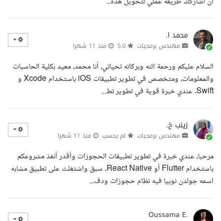
أن أشاركك طريقة عملي لتحويل هذه...
محمد ا.
مهندس برمجيات
5.0
منذ 11 شهرا
السلام عليكم ورحمة الله وبركاته تحياتي، أنا محمد، معيد بكلية الحاسبات
والمعلومات، ومتخصص في تطوير تطبيقات iOS باستخدام Xcode و
Swift. عندي خبرة قوية في تطوير تط...
زينب خ.
مهندس برمجيات
لم يحسب
منذ 11 شهرا
مرحبا، عندي خبرة في تطوير تطبيقات الحجوزات وأقدر أنفذ مشروعكم
باستخدام Flutter أو React Native. سبق واشتغلت على تطبيق مشابه
اسمه جولدن نوبيا فيه نظام حجوزات ودف...
Oussama E.