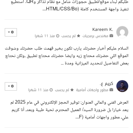
طلبكم لبناء موقع/تطبيق حجوزات شامل مع نظام تذاكر وQR. أستطيع
تنفيذ واجهة المستخدم كاملة (HTML/CSS/Bo...
Kareem K.
مهندس برمجيات
لم يحسب
منذ 11 شهرا
السلام عليكم أخبار حضرتك يارب تكون بخير فهمت طلب حضرتك وشوفت
الموقع اللي حضرتك محتاج زيه وايضا حضرتك محتاج تطبيق ،ولكن نحتاج
بعض التفاصيل لتحديد الميزانية ومدة ...
كريم ع.
مطور واجهات أمامية
لم يحسب
منذ 11 شهرا
العرض الفني والمالي العنوان: توفير الحجز الإلكتروني في عام 2025 لم
يعد خيارا بل ضرورة السيد/ العميل المحترم، تحية طيبة وبعد، أنا كريم
علي، مطور واجهات أمامية (F...