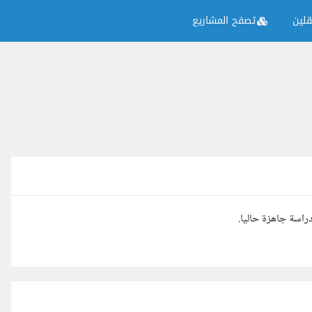
لين
تصفح المشاريع
سة جاهزة حاليا.