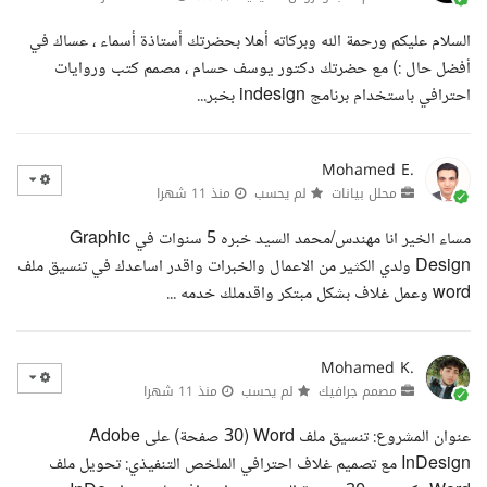
السلام عليكم ورحمة الله وبركاته أهلا بحضرتك أستاذة أسماء ، عساك في
أفضل حال :) مع حضرتك دكتور يوسف حسام ، مصمم كتب وروايات
احترافي باستخدام برنامج indesign بخبر...
Mohamed E.
محلل بيانات
لم يحسب
منذ 11 شهرا
مساء الخير انا مهندس/محمد السيد خبره 5 سنوات في Graphic
Design ولدي الكثير من الاعمال والخبرات واقدر اساعدك في تنسيق ملف
word وعمل غلاف بشكل مبتكر واقدملك خدمه ...
Mohamed K.
مصمم جرافيك
لم يحسب
منذ 11 شهرا
عنوان المشروع: تنسيق ملف Word (30 صفحة) على Adobe
InDesign مع تصميم غلاف احترافي الملخص التنفيذي: تحويل ملف