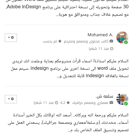
30 صفحة وتحويله إلى نسخة احترافية على برنامج Adobe InDesign،
مع تصميم غلاف جذاب ومتوافق مع هوية...
Mohamed A.
كاتب محتوى ومصمم ومترجم
لم يحسب
منذ 11 شهرا
السلام عليكم استاذة/ اسماء قرأت مشروعكم بعناية وعلمت انك تريدى
تحويل ملف word الى نسخة اخرى على برنامج indesign .سيتم عمل
نسخة بالغلافه indesign قابلة للتعديل و...
سلمه ش.
معماري ومصمم جرافيك
4.2
منذ 11 شهرا
السلام عليكم ورحمة الله وبركاته.. أسعد الله اوقاتك بكل الخير أستاذة
أسماء.. محدثتك (م.سلمة/معماري ومصممة جرافيك)، يسعدني العمل على
تصميم وتنسيق الملف الخاص بك م...