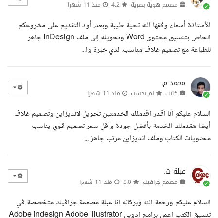
مصمم هوية بصرية
4.2
منذ 11 شهرا
الأستاذة أسماء وفقها الله تحية طيبة وبعد، أود التقديم على مشروعكم
الخاص بتنسيق محتوى Word وتحويله إلى ملف InDesign جاهز
للطباعة مع تصميم غلاف مناسب. لدي خبرة وا...
محمد م.
كاتب
لم يحسب
منذ 11 شهرا
السلام عليكم أنا أقدر اقدملك الخدمتين تحويل لانديزاين وتصميم غلاف
أيضا هقدملك الخدمة بأفضل جودة وأقل سعر تصميم قوي يناسب
محتويات الكتاب وملف انديزاين مرتب جاهز ...
عبلة ت.
مصمم جرافيك
5.0
منذ 11 شهرا
السلام عليكم ورحمة الله وبركاته انا عبلة مصممة جرافيك متخصصة في
تنسيق الكتب اعمل برامج ادوبي Adobe indesign Adobe illustrator