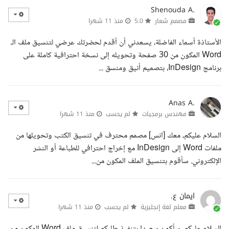
Shenouda A.
مصمم شعار
5.0
منذ 11 شهرا
الأستاذة أسماء الفاضلة، يسعدني أن أقدم لحضرتك عرضي لتنسيق ملف الـ
Word المكون من 30 صفحة وتحويله إلى نسخة احترافية كاملة على
برنامج InDesign، بتصميم أنيق ومنسق ...
Anas A.
مهندس برمجيات
لم يحسب
منذ 11 شهرا
السلام عليكم، معك [انس] مصمم محترف في تنسيق الكتب وتحويلها من
ملفات Word إلى InDesign مع إخراج احترافي للطباعة أو النشر
الإلكتروني. سأقوم بتنسيق الملف المكون من...
ايمان ع.
معلم لغة إنجليزية
لم يحسب
منذ 11 شهرا
السلام عليكم، سأكون سعيدا بتنفيذ طلبكم لتنسيق ملف Word المكون من