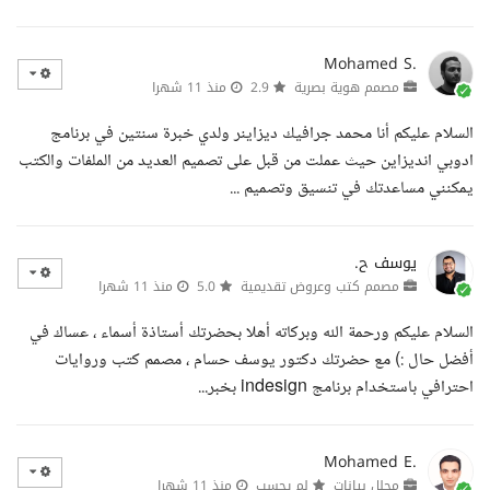
Mohamed S.
مصمم هوية بصرية
2.9
منذ 11 شهرا
السلام عليكم أنا محمد جرافيك ديزاينر ولدي خبرة سنتين في برنامج
ادوبي انديزاين حيث عملت من قبل على تصميم العديد من الملفات والكتب
يمكنني مساعدتك في تنسيق وتصميم ...
يوسف ح.
مصمم كتب وعروض تقديمية
5.0
منذ 11 شهرا
السلام عليكم ورحمة الله وبركاته أهلا بحضرتك أستاذة أسماء ، عساك في
أفضل حال :) مع حضرتك دكتور يوسف حسام ، مصمم كتب وروايات
احترافي باستخدام برنامج indesign بخبر...
Mohamed E.
محلل بيانات
لم يحسب
منذ 11 شهرا