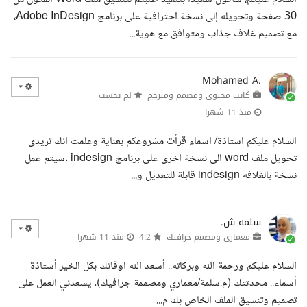
30 صفحة وتحويله إلى نسخة احترافية على برنامج Adobe InDesign،
مع تصميم غلاف جذاب ومتوافق مع هوية...
Mohamed A.
كاتب محتوى ومصمم ومترجم
لم يحسب
منذ 11 شهرا
السلام عليكم استاذة/ اسماء قرأت مشروعكم بعناية وعلمت انك تريدى
تحويل ملف word الى نسخة اخرى على برنامج indesign .سيتم عمل
نسخة بالغلافه indesign قابلة للتعديل و...
سلمه ش.
معماري ومصمم جرافيك
4.2
منذ 11 شهرا
السلام عليكم ورحمة الله وبركاته.. أسعد الله اوقاتك بكل الخير أستاذة
أسماء.. محدثتك (م.سلمة/معماري ومصممة جرافيك)، يسعدني العمل على
تصميم وتنسيق الملف الخاص بك م...