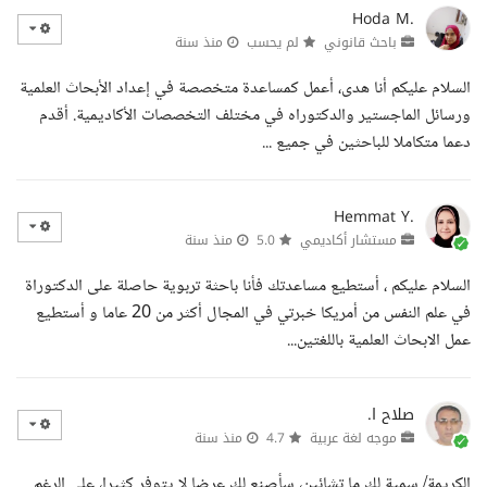
Hoda M.
باحث قانوني
لم يحسب
منذ سنة
السلام عليكم أنا هدى، أعمل كمساعدة متخصصة في إعداد الأبحاث العلمية
ورسائل الماجستير والدكتوراه في مختلف التخصصات الأكاديمية. أقدم
دعما متكاملا للباحثين في جميع ...
Hemmat Y.
مستشار أكاديمي
5.0
منذ سنة
السلام عليكم ، أستطيع مساعدتك فأنا باحثة تربوية حاصلة على الدكتوراة
في علم النفس من أمريكا خبرتي في المجال أكثر من 20 عاما و أستطيع
عمل الابحاث العلمية باللغتين...
صلاح ا.
موجه لغة عربية
4.7
منذ سنة
الكريمة/ سمية لك ما تشائين، سأصنع لك عرضا لا يتوفر كثيرا، على الرغم