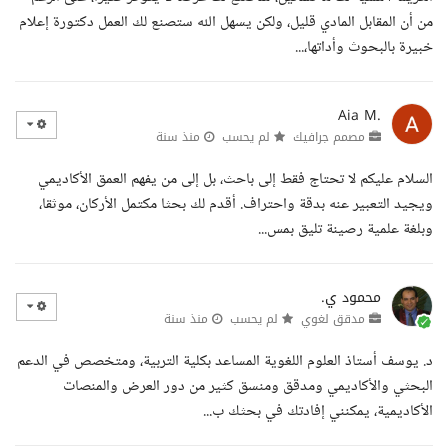
من أن المقابل المادي قليل، ولكن يسهل الله ستصنع لك العمل دكتورة إعلام
خبيرة بالبحوث وأداتها،...
Aia M.
مصمم جرافيك
لم يحسب
منذ سنة
السلام عليكم لا تحتاج فقط إلى باحث، بل إلى من يفهم العمق الأكاديمي
ويجيد التعبير عنه بدقة واحتراف. أقدم لك بحثا مكتمل الأركان، موثقا،
وبلغة علمية رصينة تليق بمس...
محمود ي.
مدقق لغوي
لم يحسب
منذ سنة
د. يوسف أستاذ العلوم اللغوية المساعد بكلية التربية، ومتخصص في الدعم
البحثي والأكاديمي ومدقق ومنسق كثير من دور العرض والمنصات
الأكاديمية، يمكنني إفادتك في بحثك ب...