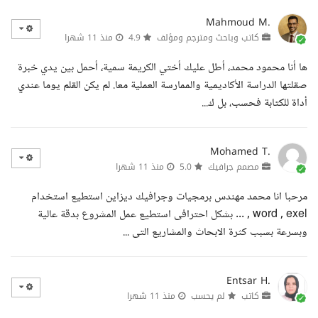
Mahmoud M.
كاتب وباحث ومترجم ومؤلف
4.9
منذ 11 شهرا
ها أنا محمود محمد، أطل عليك أختي الكريمة سمية، أحمل بين يدي خبرة
صقلتها الدراسة الأكاديمية والممارسة العملية معا. لم يكن القلم يوما عندي
أداة للكتابة فحسب، بل ك...
Mohamed T.
مصمم جرافيك
5.0
منذ 11 شهرا
مرحبا انا محمد مهندس برمجيات وجرافيك ديزاين استطيع استخدام
word , exel , ... بشكل احترافى استطيع عمل المشروع بدقة عالية
وبسرعة بسبب كثرة الابحاث والمشاريع التى ...
Entsar H.
كاتب
لم يحسب
منذ 11 شهرا