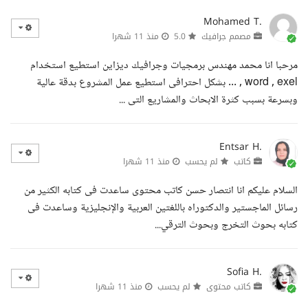
Mohamed T.
مصمم جرافيك
5.0
منذ 11 شهرا
مرحبا انا محمد مهندس برمجيات وجرافيك ديزاين استطيع استخدام
word , exel , ... بشكل احترافى استطيع عمل المشروع بدقة عالية
وبسرعة بسبب كثرة الابحاث والمشاريع التى ...
Entsar H.
كاتب
لم يحسب
منذ 11 شهرا
السلام عليكم انا انتصار حسن كاتب محتوى ساعدت فى كتابه الكثير من
رسائل الماجستير والدكتوراه باللغتين العربية والإنجليزية وساعدت فى
كتابه بحوث التخرج وبحوث الترقي...
Sofia H.
كاتب محتوى
لم يحسب
منذ 11 شهرا