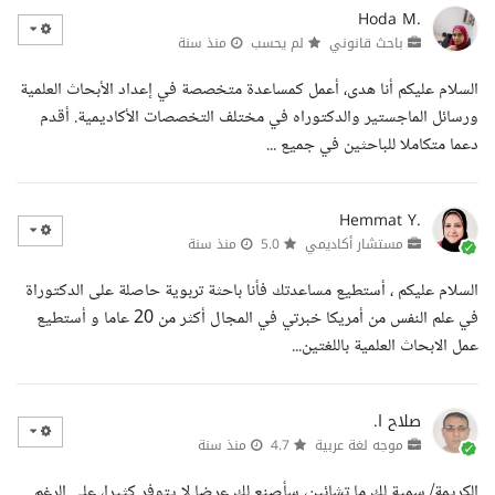
Hoda M.
باحث قانوني
لم يحسب
منذ سنة
السلام عليكم أنا هدى، أعمل كمساعدة متخصصة في إعداد الأبحاث العلمية
ورسائل الماجستير والدكتوراه في مختلف التخصصات الأكاديمية. أقدم
دعما متكاملا للباحثين في جميع ...
Hemmat Y.
مستشار أكاديمي
5.0
منذ سنة
السلام عليكم ، أستطيع مساعدتك فأنا باحثة تربوية حاصلة على الدكتوراة
في علم النفس من أمريكا خبرتي في المجال أكثر من 20 عاما و أستطيع
عمل الابحاث العلمية باللغتين...
صلاح ا.
موجه لغة عربية
4.7
منذ سنة
الكريمة/ سمية لك ما تشائين، سأصنع لك عرضا لا يتوفر كثيرا، على الرغم