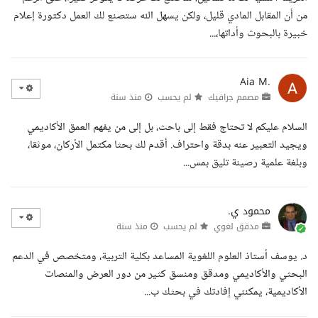
من أن المقابل المادي قليل، ولكن يسهل الله ستصنع لك العمل دكتورة إعلام
خبيرة بالبحوث وأداتها،...
Aia M.
مصمم جرافيك
لم يحسب
منذ سنة
السلام عليكم لا تحتاج فقط إلى باحث، بل إلى من يفهم العمق الأكاديمي
ويجيد التعبير عنه بدقة واحتراف. أقدم لك بحثا مكتمل الأركان، موثقا،
وبلغة علمية رصينة تليق بمس...
محمود ي.
مدقق لغوي
لم يحسب
منذ سنة
د. يوسف أستاذ العلوم اللغوية المساعد بكلية التربية، ومتخصص في الدعم
البحثي والأكاديمي ومدقق ومنسق كثير من دور العرض والمنصات
الأكاديمية، يمكنني إفادتك في بحثك ب...