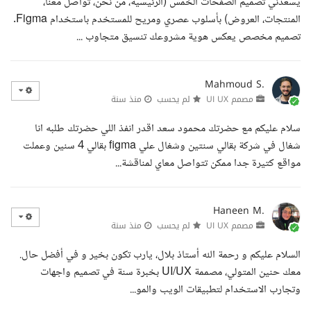
يسعدني تصميم الصفحات الخمس (الرئيسية، من نحن، تواصل معنا،
المنتجات، العروض) بأسلوب عصري ومريح للمستخدم باستخدام Figma.
تصميم مخصص يعكس هوية مشروعك تنسيق متجاوب ...
Mahmoud S.
مصمم UI UX
لم يحسب
منذ سنة
سلام عليكم مع حضرتك محمود سعد اقدر انفذ اللي حضرتك طلبه انا
شغال في شركة بقالي سنتين وشغال علي figma بقالي 4 سنين وعملت
مواقع كتيرة جدا ممكن تتواصل معاي لمناقشة...
Haneen M.
مصمم UI UX
لم يحسب
منذ سنة
السلام عليكم و رحمة الله أستاذ بلال، يارب تكون بخير و في أفضل حال.
معك حنين المتولي، مصممة UI/UX بخبرة سنة في تصميم واجهات
وتجارب الاستخدام لتطبيقات الويب والمو...