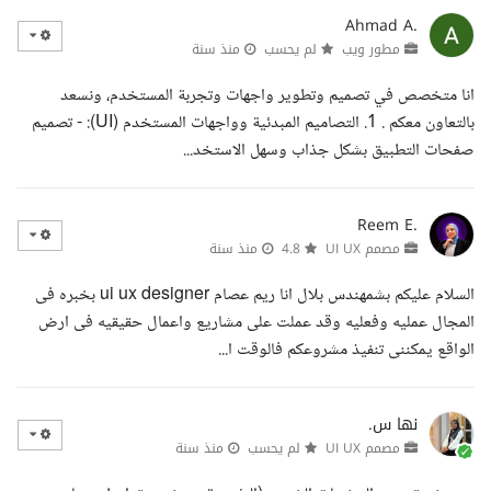
Ahmad A.
مطور ويب
لم يحسب
منذ سنة
انا متخصص في تصميم وتطوير واجهات وتجربة المستخدم، ونسعد
بالتعاون معكم . 1. التصاميم المبدئية وواجهات المستخدم (UI): - تصميم
صفحات التطبيق بشكل جذاب وسهل الاستخد...
Reem E.
مصمم UI UX
4.8
منذ سنة
السلام عليكم بشمهندس بلال انا ريم عصام ui ux designer بخبره فى
المجال عمليه وفعليه وقد عملت على مشاريع واعمال حقيقيه فى ارض
الواقع يمكننى تنفيذ مشروعكم فالوقت ا...
نها س.
مصمم UI UX
لم يحسب
منذ سنة