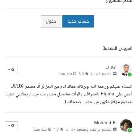
تقدم للمشروع
حساب جديد
دخول
العروض المقدمة
ادم ب.
مصمم UI UX
5.0
منذ سنة
السلام عليكم ورحمة الله وبركاته معاك ادم من الجزائر أنا مصمم UI/UX
أعمل على Figma باحتراف، وقرأت تفاصيل مشروعك جيدا. يمكنني تنفيذ
تصميم موقع مكون من خمس صفحات (...
Mohand E.
مصمم جرافيك ومصمم Ui Ux
4.8
منذ سنة