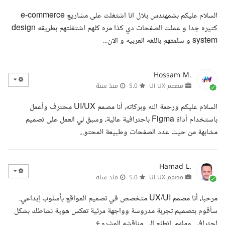
السلام عليكم بشمهندس بلال انا اشتغلت على مشاريع e-commerce
كتيره جدا و عملت الصفحات دي كذا مره كلهم اشتغلتهم بطريقه design
system و سلمتهم باللغه العربيه و الان...
Hossam M.
مصمم UI UX
5.0
منذ سنة
السلام عليكم ورحمة الله وبركاته، أنا مصمم UI/UX محترف وأعمل
باستخدام أداة Figma باحترافية عالية، وسبق لي العمل على تصميم
مشابهة من حيث عدد الصفحات وطبيعة المحتو...
Hamad L.
مصمم UI UX
5.0
منذ سنة
مرحبا، أنا مصمم UX/UI متخصص في تصميم المواقع بأسلوب إبداعي.
سأقوم بتصميم تجربة مدروسة وواجهة مرئية تعكس هوية نشاطك بشكل
احترافي وملهم. اتطلع الي مناقشه المشروع ...