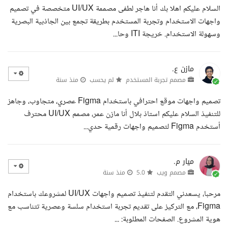
السلام عليكم اهلا بك أنا هاجر لطفى مصممة UI/UX متخصصة في تصميم
واجهات الاستخدام وتجربة المستخدم بطريقة تجمع بين الجاذبية البصرية
وسهولة الاستخدام. خريجة ITI وحا...
مازن ع.
مصمم تجربة المستخدم
لم يحسب
منذ سنة
تصميم واجهات موقع احترافي باستخدام Figma عصري، متجاوب، وجاهز
للتنفيذ السلام عليكم استاذ بلال أنا مازن عمر، مصمم UI/UX محترف
أستخدم Figma لتصميم واجهات رقمية حدي...
ميار م.
مصمم ويب
5.0
منذ سنة
مرحبا، يسعدني التقدم لتنفيذ تصميم واجهات UI/UX لمشروعك باستخدام
Figma، مع التركيز على تقديم تجربة استخدام سلسة وعصرية تتناسب مع
هوية المشروع. الصفحات المطلوبة: ...