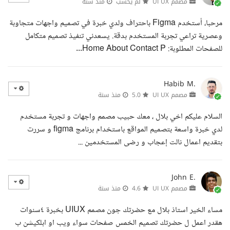
مصمم UI UX
لم يحسب
منذ سنة
مرحبا، أستخدم Figma باحتراف ولدي خبرة في تصميم واجهات متجاوبة
وعصرية تراعي تجربة المستخدم بدقة. يسعدني تنفيذ تصميم متكامل
للصفحات المطلوبة: Home About Contact P...
Habib M.
مصمم UI UX
5.0
منذ سنة
السلام عليكم اخي بلال ، معك حبيب مصمم واجهات و تجربة مستخدم
لدي خبرة واسعة بتصميم المواقع باستخدام برنامج figma و سررت
بتقديم اعمال نالت إعجاب و رضى المستخدمين ...
John E.
مصمم UI UX
4.6
منذ سنة
مساء الخير استاذ بلال مع حضرتك جون مصمم UIUX بخبرة ٤سنوات
هقدر اعمل ل حضرتك تصميم الخمس صفحات سواء ويب او ابلكيشن ب