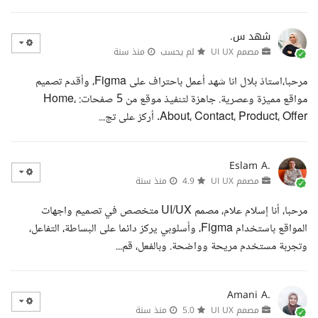
شهد س.
مصمم UI UX
لم يحسب
منذ سنة
مرحبا،استاذ بلال انا شهد أعمل باحتراف على Figma، وأقدم تصميم
مواقع مميزة وعصرية. جاهزة لتنفيذ موقع من 5 صفحات: Home،
About، Contact، Product، Offer. أركز على تج...
Eslam A.
مصمم UI UX
4.9
منذ سنة
مرحبا، أنا إسلام علام، مصمم UI/UX متخصص في تصميم واجهات
المواقع باستخدام Figma، وأسلوبي يركز دائما على البساطة، التفاعل،
وتجربة مستخدم مريحة وواضحة. وبالفعل، قم...
Amani A.
مصمم UI UX
5.0
منذ سنة