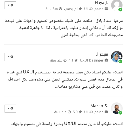
Haya J.
مصمم UI UX
لم يحسب
منذ سنة
مرحبا استاذ بلال، اطلعت على طلبك بخصوص تصميم واجهات على فيجما
،وأؤكد لك أن بإمكاني إنجاز طلبك باحترافية ، لذا انا جاهزة لتنفيذ
مشروعك الخاص، كما انني بحاجة لمزي...
هيجر ا.
UXUI Desinger
4.1
منذ سنة
السلام عليكم استاذ بلال معك مصممة تجربة المستخدم UXUI لدي خبرة
في المجال مده خمس سنوات، يمكنني العمل علي مشروعك بكل احتراف
واتقان. عملت من قبل علي مشاريع مماثلة...
Mazen S.
مصمم UI UX
5.0
منذ سنة
السلام عليكم، أنا مازن مصمم UX/UI بخبرة واسعة في تصميم واجهات