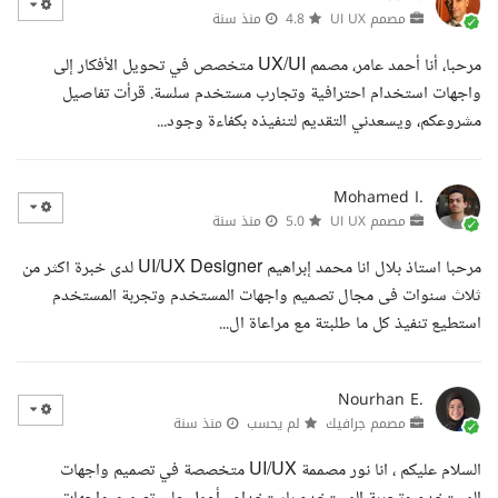
مصمم UI UX
4.8
منذ سنة
مرحبا، أنا أحمد عامر، مصمم UX/UI متخصص في تحويل الأفكار إلى
واجهات استخدام احترافية وتجارب مستخدم سلسة. قرأت تفاصيل
مشروعكم، ويسعدني التقديم لتنفيذه بكفاءة وجود...
Mohamed I.
مصمم UI UX
5.0
منذ سنة
مرحبا استاذ بلال انا محمد إبراهيم UI/UX Designer لدى خبرة اكثر من
ثلاث سنوات فى مجال تصميم واجهات المستخدم وتجربة المستخدم
استطيع تنفيذ كل ما طلبتة مع مراعاة ال...
Nourhan E.
مصمم جرافيك
لم يحسب
منذ سنة
السلام عليكم ، انا نور مصممة UI/UX متخصصة في تصميم واجهات