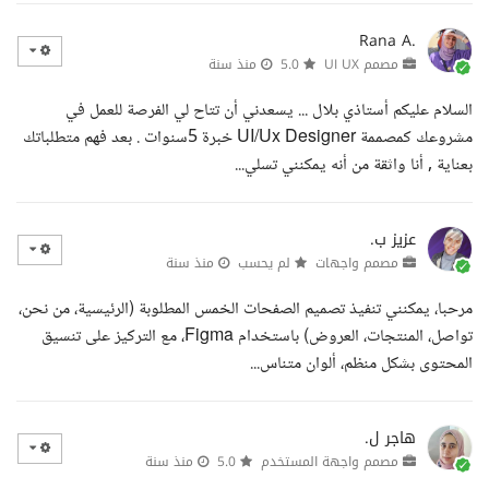
Rana A.
مصمم UI UX
5.0
منذ سنة
السلام عليكم أستاذي بلال ... يسعدني أن تتاح لي الفرصة للعمل في
مشروعك كمصممة UI/Ux Designer خبرة 5سنوات . بعد فهم متطلباتك
بعناية , أنا واثقة من أنه يمكنني تسلي...
عزيز ب.
مصمم واجهات
لم يحسب
منذ سنة
مرحبا، يمكنني تنفيذ تصميم الصفحات الخمس المطلوبة (الرئيسية، من نحن،
تواصل، المنتجات، العروض) باستخدام Figma، مع التركيز على تنسيق
المحتوى بشكل منظم، ألوان متناس...
هاجر ل.
مصمم واجهة المستخدم
5.0
منذ سنة