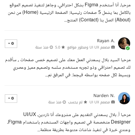
مرحبا، أنا أستخدم Figma بشكل احترافي، وجاهز لتنفيذ تصميم الموقع
بالكامل بما يشمل 5 صفحات رئيسية: الصفحة الرئيسية (Home) من نحن
(About) اتصل بنا (Contact) المنتج...
Rayan A.
مصمم UI UX ومطور مواقع
5.0
منذ سنة
مرحبا السيد بلال يسعدني العمل معك على تصميم خمس صفحات , سأقدم
لك تصميم احترافي وذو تجربه مستخدم سلسه وتصميم مميز وعصري
وبسيط لكل صفحه بواسطه فيجما. في المرفق نم...
Narden N.
مصمم UI UX
لم يحسب
منذ سنة
مرحبا أ. بلال يسعدني التقديم على مشروعك أنا ناردين، UI/UX
Designer متخصصة في تصميم واجهات المستخدم باستخدام Figma،
وعندي خبرة في تنفيذ شاشات متنوعة بطريقة منظمة...