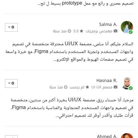
تصميم عصرى و رائع مع عمل prototype بسيط ل تج...
Salma A.
مهندس برمجيات
5.0
منذ سنة
السلام عليكم، أنا سلمى، مصممة UI/UX محترفة متخصصة في تصميم
واجهات المستخدم وتجربة المستخدم باستخدام Figma، مع خبرة واسعة
في تصميم صفحات الهبوط والمواقع الإلكترو...
Hasnaa R.
مصمم UI UX
لم يحسب
منذ سنة
مرحبا، أنا حسناء رزق، مصممة UI/UX بخبرة أكثر من سنتين، متخصصة
في تصميم واجهات المستخدم المتجاوبة والمناسبة باستخدام Figma.
قرأت طلبك وأقدر أوفر لك تصميم احترافي...
Ahmed A.