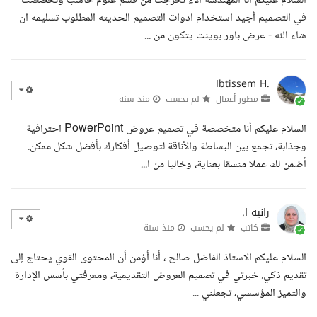
السلام عليكم انا المهندسه آلاء تخرجت من قسم علوم حاسب وتخصصت
في التصميم أجيد استخدام ادوات التصميم الحديثه المطلوب تسليمه ان
شاء الله - عرض باور بوينت يتكون من ...
Ibtissem H.
مطور أعمال
لم يحسب
منذ سنة
السلام عليكم أنا متخصصة في تصميم عروض PowerPoint احترافية
وجذابة، تجمع بين البساطة والأناقة لتوصيل أفكارك بأفضل شكل ممكن.
أضمن لك عملا منسقا بعناية، وخاليا من ا...
رانيه ا.
كاتب
لم يحسب
منذ سنة
السلام عليكم الاستاذ الفاضل صالح ، أنا أؤمن أن المحتوى القوي يحتاج إلى
تقديم ذكي. خبرتي في تصميم العروض التقديمية، ومعرفتي بأسس الإدارة
والتميز المؤسسي، تجعلني ...