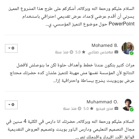
السلام عليكم ورحمة الله وبركاته، أشكركم على طرح هذا المشروع المميز.
يسرني أن أقدم عرضي لإعداد عرض تقديمي احترافي باستخدام
PowerPoint حول موضوع التميز المؤسسي، ي...
Mohamed B.
مهندس صناعي
5.0
منذ سنة
مرات كتير بتكون عندنا خطط وأهداف حلوة لكن ما بنوصلش لأفضل
النتائج لأن المؤسسة نفسها مش مهيئة للتميز علشان كده حضرتك محتاج
عرض بوربوينت يشرح ببساطة واحترافية إزا...
Muhammad O.
محرر فيديو
5.0
منذ سنة
السلام عليكم ورحمة الله وبركاته, حضرتك انا دارس في الكلية 4 سنين في
مجال التصميم التعليمي ودارس الباور بوينت وتصميم العروض التقديمية
فواثق اقدر افيدك واقدملك تص...