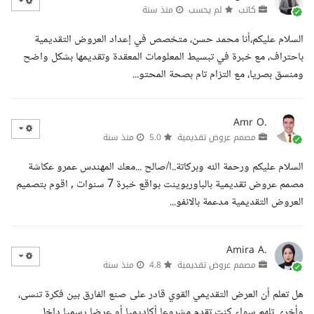
كاتب
لم يحسب
منذ سنة
السلام عليكم،أنا محمد حسن، متخصص في إعداد العروض التقديمية
باحتراف، مع خبرة في تبسيط المعلومات المعقدة وتقديمها بشكل واضح
ومنسق بصريا، مع التزام تام بصحة المحتو...
Amr O.
مصمم عروض تقديمية
5.0
منذ سنة
السلام عليكم ورحمة الله وبركاتة..ا/صالح ...معك المهندس عمرو عكاشة
مصمم عروض تقديمية بالباوربوينت بواقع خبرة 7 سنوات , اقوم بتصميم
العروض التقديمية مدعمة بالانفو...
Amira A.
مصمم عروض تقديمية
4.8
منذ سنة
هل تعلم أن العرض التقديمي القوي قادر على صنع الفارق بين فكرة تنسى،
وأخرى تلهم سواء كنت تقدم مشروعا أكاديميا أو عرضا رسميا داخل