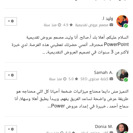
وليد ا.
مصمم عروض تقديمية
4.9
منذ سنة
السلام عليكم، أهلا بك أ.صالح. أنا وليد، مصمم عروض تقديمية
PowerPoint محترف. أتمني حضرتك تعطيني هذه الفرصة. لدي خبرة
لأكثر من 3 سنوات في تصميم العروض التقديمية، ...
Samah A.
كتابة محتوى SEO
5.0
منذ سنة
التميز مش دايما محتاج ميزانيات ضخمة أحيانا كل اللي محتاجه هو
طريقة عرض واضحة تساعد الفريق يفهم، ويبدأ يطبق أهلا وسهلا، أنا
سماح أحمد ، خبيرة في إعداد عروض Power...
Donia M.
كاتب محتوى إبداعي
5.0
منذ سنة