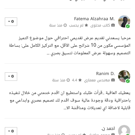
Fatema Alzahraa M.
كاتب محتوى
لم يحسب
منذ سنة
مرحبا يسعدني تقديم عرض تقديمي احترافي حول موضوع التميز
المؤسسي مكون من 10 شرائح على الأقل، مع التركيز الكامل على: بساطة
التصميم وسهولة عرض المعلومات تنسيق بصري ...
Ranim D.
مهندس معماري
4.4
منذ سنة
يعطيك العافية ..قرأت طلبك واستطيع ان اقدم خدمتي من خلال تنفيذه
باحترافية ودقة وجودة عالية سوف اقدم لك تصميم عصري وابداعي مع
قابلية لاضافة اي تعديلات ومناقشة الا...
احمد ن.
مصمم جرافيك
لم يحسب
منذ سنة