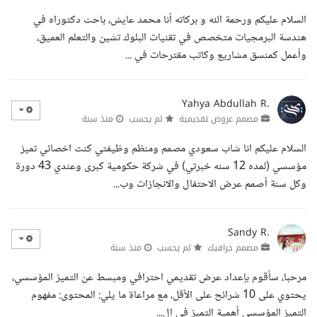
السلام عليكم ورحمة الله و بركاته أنا محمد عايش، باحث دكتوراه في
هندسة البرمجيات متخصص في تقنيات البلوك تشين والتعلم العميق،
وأعمل كمنسق مشاريع وكاتب مقترحات في ...
Yahya Abdullah R.
مصمم عروض تقديمية
لم يحسب
منذ سنة
السلام عليكم انا شاب سعودي مصمم ومنظم وظيفتي كنت اخصائي تميز
مؤسسي (لمده 12 سنه خبرتي) في شركة حكومية كبرى وعندي 43 دورة
وكل سنة أصمم عرض الاحتفال والانجازات وب...
Sandy R.
مصمم جرافيك
لم يحسب
منذ سنة
مرحبا، سأقوم بإعداد عرض تقديمي احترافي ومبسط عن التميز المؤسسي،
يحتوي على 10 شرائح على الأقل، مع مراعاة ما يلي: المحتوى: مفهوم
التميز المؤسسي أهمية التميز في ال...