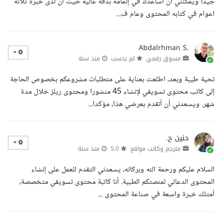
جيدا ويمكنني أن اساعدك في إتمامه بدقه عاليه حيث أن لدى خبره ثلاثه
اعوام في كتابه المحتوى وعام ف...
Abdalrhman S.
مسوق رقمي
لم يحسب
منذ سنة
تحية طيبة وبعد، اطلعت بعناية على متطلبات مشروعكم بخصوص الحاجة
إلى كاتب محتوى تسويقي لإنشاء 45 منشورا ومحتوى ريلز خلال مدة
شهر. ويسعدني أن أتقدم بعرضي هذا، مؤكدا...
حنين ح.
مترجم وكاتب مواقع
5.0
منذ سنة
السلام عليكم ورحمة الله وبركاته، يسعدني التقدم للعمل على إنشاء
المحتوى الدعائي لمنصتكم الطبية. أنا كاتبة محتوى تسويقي متخصصة،
أمتلك خبرة واسعة في صناعة المحتوى ...