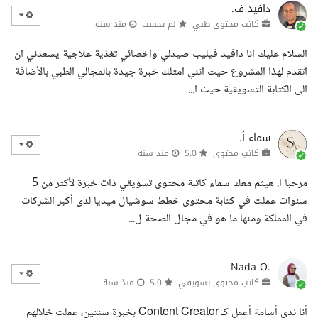
دافيد ف.
كاتب محتوى طبي
لم يحسب
منذ سنة
السلام عليك انا دافيد فيليب صيدلي واخصائي تغذية علاجية يسعدني ان
اتقدم لهذا المشروع حيث انني امتلك خبرة جيدة بالمجالي الطبي بالأضافة
الى الكتابة التسويقية حيث ا...
سماء أ.
كاتب محتوى
5.0
منذ سنة
مرحبا ا. هيثم معك سماء كاتبة محتوى تسويقي ذات خبرة لأكثر من 5
سنوات عملت في كتابة محتوى خطط سوشيال ميديا لدى أكبر الشركات
في المملكة ومنها ما هو في مجال الصحة ل...
Nada O.
كاتب محتوى تسويقي
5.0
منذ سنة
أنا ندى أسامة أعمل كـ Content Creator بخبرة سنتين، عملت خلالهم