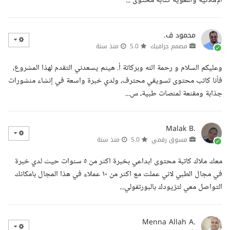
الإملائية واللغوية كتابة محتوى ...
محمود ف.
مصمم جرافيك
5.0
منذ سنة
وعليكم السلام و رحمة الله وبركاتة أ. هيثم يسعدني التقدم لهذا المشروع،
فأنا كاتب محتوى تسويقي محترف، ولدي خبرة واسعة في إنشاء منشورات
جذابة ومقنعة لمنصات طبية، س...
Malak B.
مسوق رقمي
5.0
منذ سنة
معك ملاك كاتبة محتوى ابداعي بخبرة اكثر من ٥ سنوات حيث لدي خبرة
في مجال الطبي لاني عملت مع اكثر من ١٠ عملاء في هذا المجال بامكانك
التواصل معي لتزيودك بالبورتفولي...
Menna Allah A.