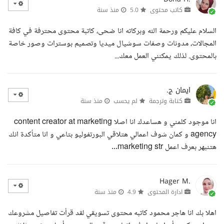
كاتب محتوى
5.0
منذ سنة
السلام عليكم ورحمة الله وبركاته انا ضحى، كاتبة محتوى محترفة في كافة
المجالات، مدونات وصفات سوشيال ميديا وتصميم بوسترات وصور خاصة
بالمحتوى. لذلك يمكنني العمل معك...
ايمان ج.
كتابة وترجمة
لم يحسب
منذ سنة
انا موجود كلمني و هساعدك انا اصلا content creator at marketing
agency و كمان شوف اعمالي هتلاقي البورتفوليو بتاعي و انا متأكدة انك
هتنبهر بعرف اعمل marketing str...
Hager M.
ادارة المحتوى
4.9
منذ سنة
اهلا بك انا هاجر محمود كاتبه محتوى تسويقي لقد قرأت تفاصيل مشروعك