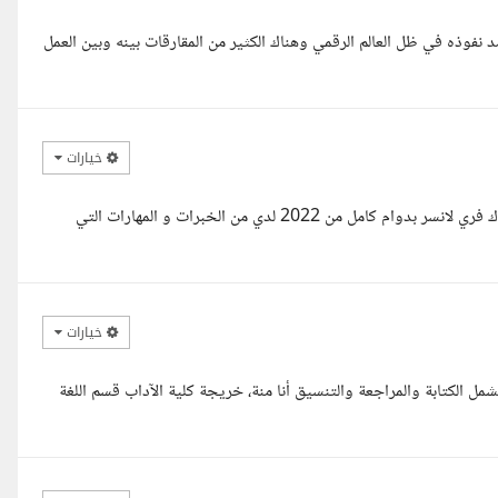
نفوذه في ظل العالم الرقمي وهناك الكثير من المقارقات بينه وبين العمل
خيارات
مرحبا معك مهند اعمل ك فري لانسر من 2016 لدي مواقع مختلفة واعمل ك فري لانسر بدوام كامل من 2022 لدي من الخبرات و المهارات التي
خيارات
 وبركاته، أقدم هذا العمل مقابل 25 دولارا فقط، يشمل الكتابة والمراجعة والتنسيق أنا منة، خريجة كلية الآداب قسم اللغة