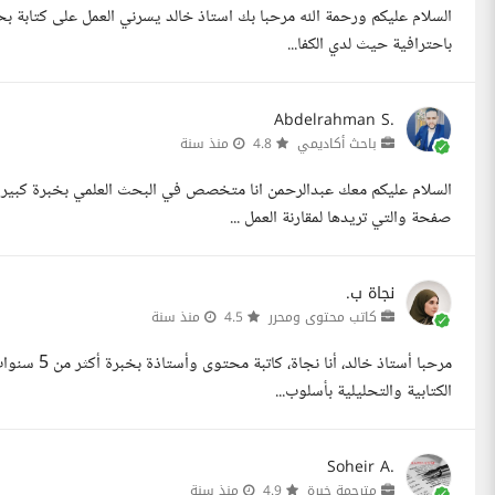
السلام عليكم ورحمة الله مرحبا بك استاذ خالد يسرني العمل على كتابة بحث
باحترافية حيث لدي الكفا...
Abdelrahman S.
باحث أكاديمي
4.8
منذ سنة
السلام عليكم معك عبدالرحمن انا متخصص في البحث العلمي بخبرة كبيرة 
صفحة والتي تريدها لمقارنة العمل ...
نجاة ب.
كاتب محتوى ومحرر
4.5
منذ سنة
مرحبا أستاذ
الكتابية والتحليلية بأسلوب...
Soheir A.
مترجمة خبرة
4.9
منذ سنة