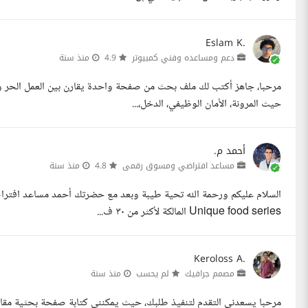
Eslam K.
دعم ومساعده وفني كمبيوتر
4.9
منذ سنة
مرحبا، جاهز أكتب لك ملف بحث من صفحة واحدة يقارن بين العمل الحر وا
حيث المرونة، الأمان الوظيفي، الدخل،...
أحمد م.
مساعد افتراضي ومسوق رقمى
4.8
منذ سنة
السلام عليكم ورحمة الله تحية طيبة وبعد مع حضرتك أحمد مساعد افترا
Unique food series المالكة لأكثر من ٣٠ ف...
Keroloss A.
مصمم جرافيك
لم يحسب
منذ سنة
مرحبا يسعدني التقدم لتنفيذ طلبك، حيث يمكنني كتابة صفحة بحثية مقارنة