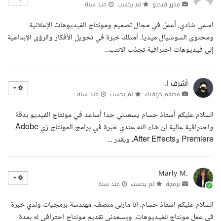
محرر فيديو
لم يحسب
منذ سنة
اسمي شادي، أعمل في مجال تصميم ومونتاج الفيديوهات الإعلانية
ومحتوى السوشيال ميديا. أمتلك خبرة في تحويل الأفكار والرؤى الإبداعية
إلى فيديوهات احترافية تجذب الانتب...
أشرف ا.
مصمم جرافيك
لم يحسب
منذ سنة
السلام عليكم أستاذ حسام يسعدني جدا أساعد في مونتاج الفيديو بدقة
واحترافية عالية إن شاء الله عندي خبرة في برامج المونتاج زي Adobe
Premiere وAfter Effects، وبقدر ...
Marly M.
برمجة
لم يحسب
منذ سنة
السلام عليكم استاذ حسام، انا مارلى منصف، مهندسة برمجيات ولدي خبرة
في عمل مونتاج للفيديوهات. ويسعدني تقديم مونتاج احترافي له بمدة