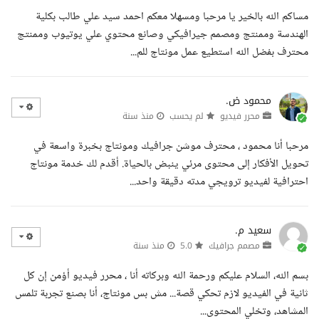
مساكم الله بالخير يا مرحبا ومسهلا معكم احمد سيد علي طالب بكلية
الهندسة وممنتج ومصمم جيرافيكي وصانع محتوي علي يوتيوب وممنتج
محترف بفضل الله استطيع عمل مونتاج للم...
محمود ض.
محرر فيديو
لم يحسب
منذ سنة
مرحبا أنا محمود ، محترف موشن جرافيك ومونتاج بخبرة واسعة في
تحويل الأفكار إلى محتوى مرئي ينبض بالحياة. أقدم لك خدمة مونتاج
احترافية لفيديو ترويجي مدته دقيقة واحد...
سعيد م.
مصمم جرافيك
5.0
منذ سنة
بسم الله، السلام عليكم ورحمة الله وبركاته أنا ، محرر فيديو أؤمن إن كل
ثانية في الفيديو لازم تحكي قصة... مش بس مونتاج، أنا بصنع تجربة تلمس
المشاهد، وتخلي المحتوى...