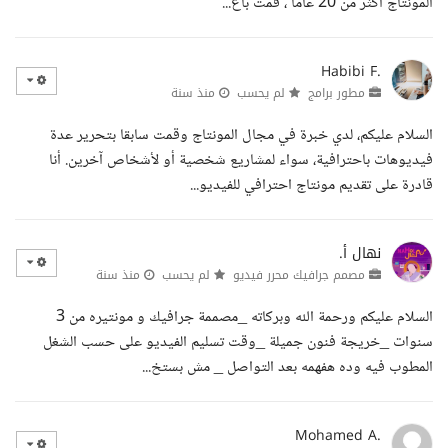
المونتاج اكثر من 20 عاما ، قمت باع...
Habibi F.
مطور برامج
لم يحسب
منذ سنة
السلام عليكم، لدي خبرة في مجال المونتاج وقمت سابقا بتحرير عدة
فيديوهات باحترافية، سواء لمشاريع شخصية أو لأشخاص آخرين. أنا
قادرة على تقديم مونتاج احترافي للفيديو...
نهال أ.
مصمم جرافيك محرر فيديو
لم يحسب
منذ سنة
السلام عليكم ورحمة الله وبركاته _مصممة جرافيك و مونتيره من 3
سنوات _خريجة فنون جميلة _وقت تسليم الفيديو على حسب الشغل
المطوب فيه وده هفهمه بعد التواصل _ مش بستخ...
Mohamed A.