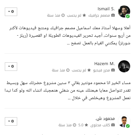
Ismail S.
مصمم جرافيك
لم يحسب
منذ سنة
أهلا وسهلا أستاذ معك اسماعيل مصمم جرافيك ومنتج فيديوهات لأكثر
من أربع سنوات، أجيد تحرير الفيديوهات الطويلة او القصيرة (ريلز -
شورتز) يمكنني القيام بالعمل. تصفح ...
Hazem M.
محرر فيديو
لم يحسب
منذ سنة
مساء الخير انا محمود مونتير بقالي ٣ سنين مشروع حضرتك سهل وبسيط
تقدر تتواصل معايا هبعتلك عينه من شغلي هتعجبك انشاء الله ولو كدا نبدا
نعمل المشروع وهيخلص في خلال ...
محمود ش.
كاتب محتوى
5.0
منذ سنة