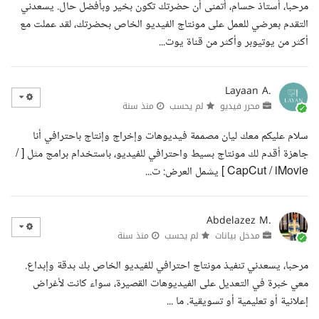
مرحبا، أستاذ حسام، أتمنى أن حضرتك تكون بخير وبأفضل حال. يسعدني
التقدم بعرضي للعمل على مونتاج الفيديو الخاص بحضرتك، لقد عملت مع
أكثر من يوتيوبر وأكثر من قناة يوت...
Layaan A.
محرر فيديو
لم يحسب
منذ سنة
سلام عليكم معك ليان مصممة فيديوهات وإخراج وإنتاج باحترافي أنا
جاهزة أقدم لك مونتاج بسيط واحترافي للفيديو، باستخدام برامج مثل [ /
CapCut / iMovie ] يشمل العرض: ت...
Abdelazez M.
مدخل بيانات
لم يحسب
منذ سنة
مرحبا، يسعدني تنفيذ مونتاج احترافي للفيديو الخاص بك بدقة وإبداع.
معي خبرة في التعديل على الفيديوهات القصيرة، سواء كانت لأغراض
إعلانية أو تعليمية أو تسويقية. ما ...