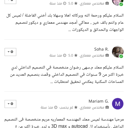
مهندس معماري
5.0
منذ سنة
السلام عليكم ورحمة الله وبركاته اهلا وسهلا بك أختي الفاضلة / لميس كل
عام وانتم بالف خير .. معاكي أمجد مهندس معماري و ديكور لتصميم
الواجهات والحدائق و الديكورات ...
Soha R.
مهندس معماري
5.0
منذ سنة
السلام عليكم معك م.سهى رضوان متخصصة في التصميم الداخلي لدي
خبرة اكثر من 9 سنوات في التصميم الداخلي وقمت بتصميم العديد من
المساحات السكنية يمكنني تحقيق امتطلبات ...
Mariam G.
مهندس معماري
لم يحسب
منذ سنة
مرحبا مهندسة لميس معك المهندسه المعماريه مريم متخصصة فى التصميم
الداخلى بأستخدام ال autocad و 3D max و لدى خبرة اكثر من ٥