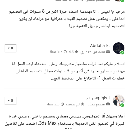
مرحبا م/ لميس .. انا مهندسة اسماء خبرة اكثر من 8 سنوات فى التصميم
الداخلى .. يمكننى عمل تصميم الفيلا باحترافية مع مراعاه ان يكون
التصميم ابداعى وسهل التنفيذ ووا...
Abdalla E.
مهندس معماري
4.6
منذ سنة
السلام عليكم لقد قرأت تفاصيل مشروعك وعلى استعداد لبدء العمل انا
مهندس معماري خبره في أكثر من 3 سنوات مجال التصميم الداخلي
خطوات العمل 1- الاطلاع على المخطط المع...
انطونيوس ب.
مصمم ديكور
لم يحسب
منذ سنة
أهلا وسهلا، أنا أنطونيوس، مهندس معماري ومصمم داخلي، وعندي خبرة
كبيرة في تصميم الفلل الحديثة باستخدام 3ds Max. اطلعت على تفاصيل