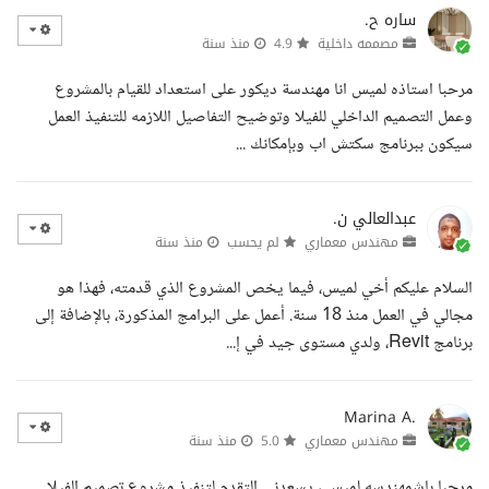
ساره ح.
مصممه داخلية
4.9
منذ سنة
مرحبا استاذه لميس انا مهندسة ديكور على استعداد للقيام بالمشروع
وعمل التصميم الداخلي للفيلا وتوضيح التفاصيل اللازمه للتنفيذ العمل
سيكون ببرنامج سكتش اب وبإمكانك ...
عبدالعالي ن.
مهندس معماري
لم يحسب
منذ سنة
السلام عليكم أخي لميس، فيما يخص المشروع الذي قدمته، فهذا هو
مجالي في العمل منذ 18 سنة. أعمل على البرامج المذكورة، بالإضافة إلى
برنامج Revit، ولدي مستوى جيد في إ...
Marina A.
مهندس معماري
5.0
منذ سنة
مرحبا باشمهندسه لميس ، يسعدني التقدم لتنفيذ مشروع تصميم الفيلا