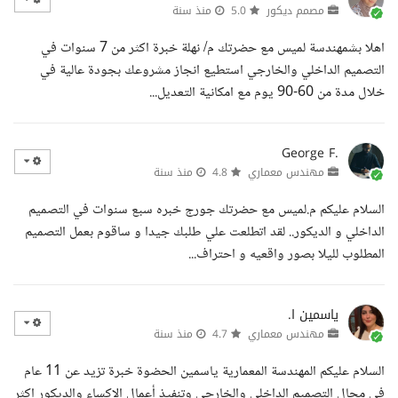
مصمم ديكور
5.0
منذ سنة
اهلا بشمهندسة لميس مع حضرتك م/ نهلة خبرة اكثر من 7 سنوات في
التصميم الداخلي والخارجي استطيع انجاز مشروعك بجودة عالية في
خلال مدة من 60-90 يوم مع امكانية التعديل...
George F.
مهندس معماري
4.8
منذ سنة
السلام عليكم م.لميس مع حضرتك جورج خبره سبع سنوات في التصميم
الداخلي و الديكور.. لقد اتطلعت علي طلبك جيدا و ساقوم بعمل التصميم
المطلوب لليلا بصور واقعيه و احتراف...
ياسمين ا.
مهندس معماري
4.7
منذ سنة
السلام عليكم المهندسة المعمارية ياسمين الحضوة خبرة تزيد عن 11 عام
في مجال التصميم الداخلي والخارجي وتنفيذ أعمال الإكساء والديكور اكثر