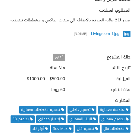
المطلوب استلامه
صور 3D عالية الجودة بالاضافة الى ملفات الماكس و مخططات تنفيذية
Livingroom-1.jpg
(3.01MB)
jpg
حالة المشروع
مُغلق
تاريخ النشر
منذ سنة
الميزانية
$500.00 - $1000.00
مدة التنفيذ
60 يوما
المهارات
هندسة معمارية
تصميم داخلي
تصميم مخططات معمارية
تصميم معماري
البناء المعماري
إظهار معماري
تصميم 3D
مخططات فلل
تصميم فلل
3ds Max
أوتوكاد