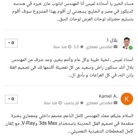
مساء الخير يا أستاذه لميس أنا المهندس ابانوب عازر خبره في هندسه
الديكور في مصر و الخليج يسعدني ان أقوم بهذا المشروع سوف أقوم
بتسليم حضرتك لوحات الفرش لوحات السق...
بلال ا.
مهندس معماري
5.0
منذ سنة
أستاذ لميس ، تحية طيبة وكل عام وأنتم بخير، وعد شرف من المهندس
بلال أنك ستكون راض وسعيد عن كل تفصيلة أقدمها لك في تصميم الفلة
بإذن الله، في كل الفراغات و بأدق ال...
Kamel A.
مهندس معماري
لم يحسب
منذ سنة
السلام عليكم، معك المهندس كامل الناعم، مصمم داخلي ومعماري بخبرة
متقدمة في تصميم الفلل الحديثة باستخدام 3ds Max وV-Ray، مع إتقان
كامل للمخططات التنفيذية التفصيلي...