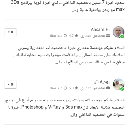
شدود خبرة 7 سنين بالتصميم الداخلي.... لدي خبرة قوية ببرنامج 3Ds
max مع رندر بواقعية عالية وس...
Ansam H.
مهندس معماري
4.7
منذ سنة
السلام عليكم مهندسة معماري خبرة فالتصميماات المعمارية يسرني
اطلاعك على سابقة اعمالي .. وقد قمت مؤخرا بتصميم مشابه لطلبك ,
مرفق هنا هل هنالك صور من الواقع ام ما ...
روحية ش.
مهندس معماري
5.0
منذ سنة
السلام عليكم ورحمة الله وبركاته ..مهندسة معمارية سورية، أبرع في برامج
التصميم ثلاثية الابعاد كال3ds max و V-Ray و Photoshop، خبرة ٤
سنوات في التصميم الداخلي وال...