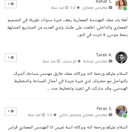
Rahaf S.
مهندس معماري
5.0
منذ سنة
أهلا بك، معك المهندسة المعمارية رهف، خبرة سنوات طويلة في التصميم
المعماري والداخلي، اطلعت على طلبك ولدي العديد من المشاريع المشابهة
بنمط مودرن، لا تتردد في التو...
Tarek A.
مهندس مساحة
لم يحسب
منذ سنة
السلام عليكم ورحمة الله وبركاته، معك طارق، مهندس مساحة، أتشرف
بالتواصل مع حضرتك. لدي خبرة جيدة في أعمال المساحة والتخطيط
الهندسي، وقد شاركت في تنفيذ وتخطيط عدد ...
Feras S.
مهندس معماري ومصمم داخلي
5.0
منذ سنة
السلام عليكم ورحمة الله وبركاته انسة لميس انا المهندس المعماري فراس